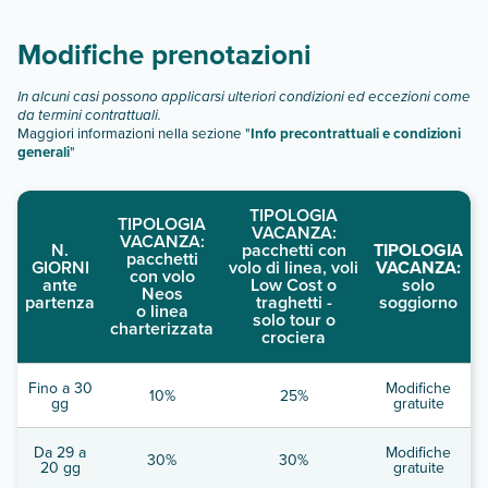
dei viaggiatori, sono disponibili metodi di pagamento senza
descrizione
".
contanti per tutte le transazioni.
Modifiche prenotazioni
In alcuni casi possono applicarsi ulteriori condizioni ed eccezioni come
da termini contrattuali.
Maggiori informazioni nella sezione "
Info precontrattuali e condizioni
generali
"
TIPOLOGIA
TIPOLOGIA
VACANZA:
VACANZA:
N.
pacchetti con
TIPOLOGIA
pacchetti
GIORNI
volo di linea, voli
VACANZA:
con volo
ante
Low Cost o
solo
Neos
partenza
traghetti -
soggiorno
o linea
solo tour o
charterizzata
crociera
Fino a 30
Modifiche
10%
25%
gg
gratuite
Da 29 a
Modifiche
30%
30%
20 gg
gratuite