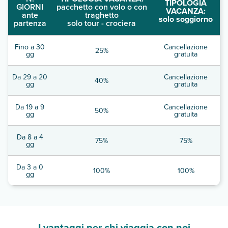
TIPOLOGIA
GIORNI
pacchetto con volo o con
VACANZA:
ante
traghetto
solo soggiorno
partenza
solo tour - crociera
Fino a 30
Cancellazione
25%
gg
gratuita
Da 29 a 20
Cancellazione
40%
gg
gratuita
Da 19 a 9
Cancellazione
50%
gg
gratuita
Da 8 a 4
75%
75%
gg
Da 3 a 0
100%
100%
gg
I vantaggi per chi viaggia con noi