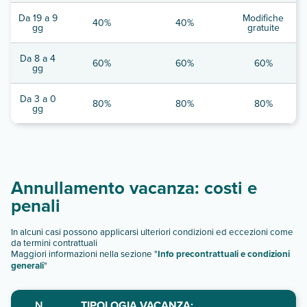
Da 19 a 9
Modifiche
40%
40%
gg
gratuite
Da 8 a 4
60%
60%
60%
gg
Da 3 a 0
80%
80%
80%
gg
Annullamento vacanza: costi e
penali
In alcuni casi possono applicarsi ulteriori condizioni ed eccezioni come
da termini contrattuali
Maggiori informazioni nella sezione "
Info precontrattuali e condizioni
generali
"
N.
TIPOLOGIA VACANZA: