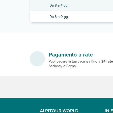
Da 8 a 4 gg
Da 3 a 0 gg
Pagamento a rate
Puoi pagare la tua vacanza
fino a 24 rat
Scalapay o Paypal.
ALPITOUR WORLD
IN 