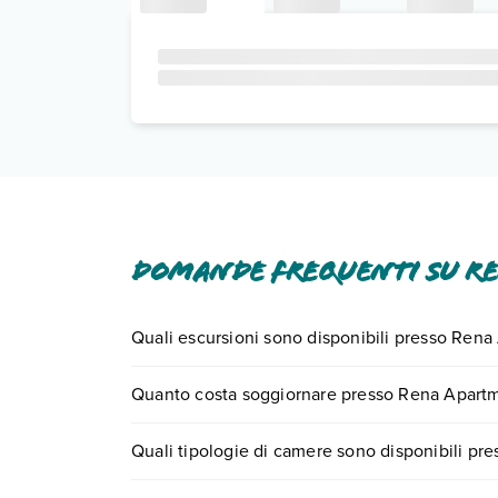
Domande frequenti su R
Quali escursioni sono disponibili presso Ren
Tante sono le escursioni che potrai vivere sogg
Quanto costa soggiornare presso Rena Apart
0721.17231 o
prenotando un appuntamento
.
I prezzi di Rena Apartments possono variare in bas
Quali tipologie di camere sono disponibili p
quando partire.
Rena Apartments dispone di diverse tipologie d