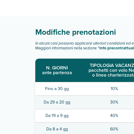
Scopri tutti i dettagli nel paragrafo dedicato "
Inf
Modifiche prenotazioni
In alcuni casi possono applicarsi ulteriori condizioni ed 
Maggiori informazioni nella sezione "
Info precontrattual
TIPOLOGIA VACANZ
N. GIORNI
pacchetti con volo N
ante partenza
o linea charterizzat
Fino a 30 gg
10%
Da 29 a 20 gg
30%
Da 19 a 9 gg
40%
Da 8 a 4 gg
60%