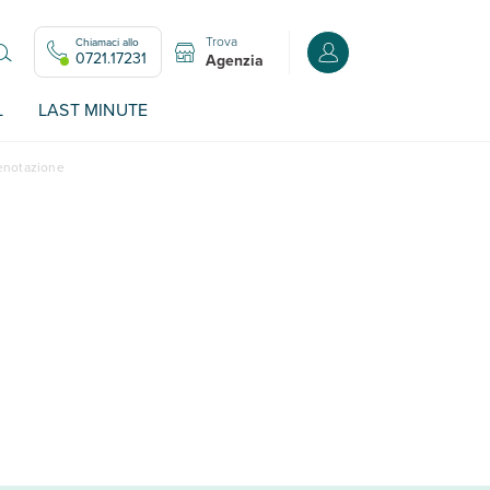
Trova
Chiamaci allo
Accedi o registrati all
0721.17231
Agenzia
L
LAST MINUTE
renotazione