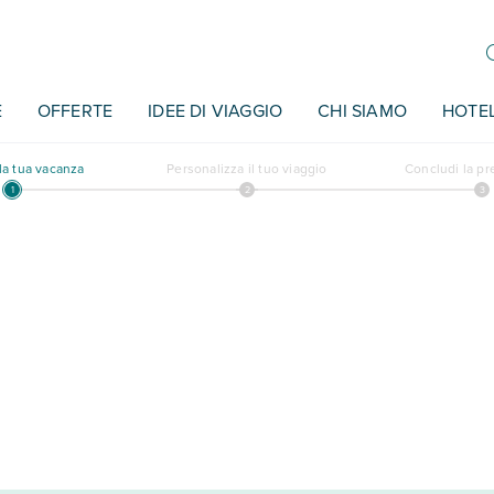
E
OFFERTE
IDEE DI VIAGGIO
CHI SIAMO
HOTE
a tua vacanza
Personalizza il tuo viaggio
Concludi la p