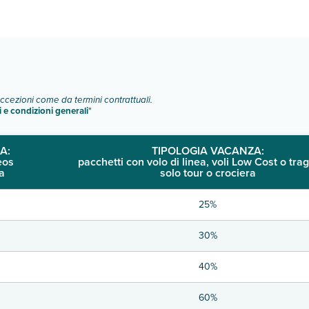
o e descrizione
".
eccezioni come da termini contrattuali.
i e condizioni generali
"
A:
TIPOLOGIA VACANZA:
eos
pacchetti con volo di linea, voli Low Cost o trag
a
solo tour o crociera
25%
30%
40%
60%