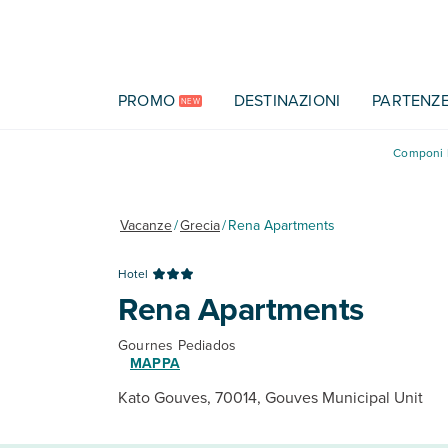
Vai al contenuto principale
PROMO
DESTINAZIONI
PARTENZ
NEW
Componi l
Vacanze
/
Grecia
/
Rena Apartments
Hotel
Rena Apartments
Gournes Pediados
MAPPA
Kato Gouves, 70014, Gouves Municipal Unit