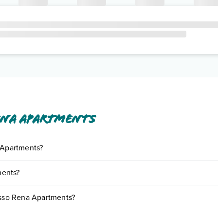
ena Apartments
a Apartments?
iornando presso Rena Apartments. Scoprile tutte nella
sezione dedicat
ments?
e a vari fattori (per es. date, condizioni dell'hotel, ecc). Per consultar
resso Rena Apartments?
i camere: