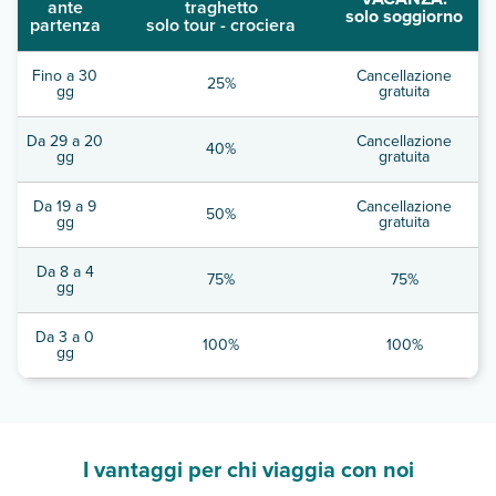
ante
traghetto
solo soggiorno
partenza
solo tour - crociera
Fino a 30
Cancellazione
25%
gg
gratuita
Da 29 a 20
Cancellazione
40%
gg
gratuita
Da 19 a 9
Cancellazione
50%
gg
gratuita
Da 8 a 4
75%
75%
gg
Da 3 a 0
100%
100%
gg
I vantaggi per chi viaggia con noi