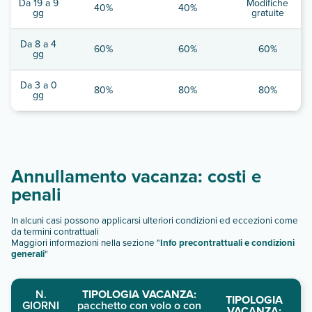
Da 19 a 9
Modifiche
40%
40%
gg
gratuite
Da 8 a 4
60%
60%
60%
gg
Da 3 a 0
80%
80%
80%
gg
Annullamento vacanza: costi e
penali
In alcuni casi possono applicarsi ulteriori condizioni ed eccezioni come
da termini contrattuali
Maggiori informazioni nella sezione "
Info precontrattuali e condizioni
generali
"
N.
TIPOLOGIA VACANZA:
TIPOLOGIA
GIORNI
pacchetto con volo o con
VACANZA: