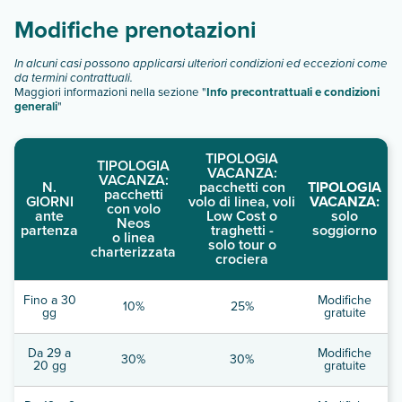
Modifiche prenotazioni
In alcuni casi possono applicarsi ulteriori condizioni ed eccezioni come
da termini contrattuali.
Maggiori informazioni nella sezione "
Info precontrattuali e condizioni
generali
"
TIPOLOGIA
TIPOLOGIA
VACANZA:
VACANZA:
N.
pacchetti con
TIPOLOGIA
pacchetti
GIORNI
volo di linea, voli
VACANZA:
con volo
ante
Low Cost o
solo
Neos
partenza
traghetti -
soggiorno
o linea
solo tour o
charterizzata
crociera
Fino a 30
Modifiche
10%
25%
gg
gratuite
Da 29 a
Modifiche
30%
30%
20 gg
gratuite