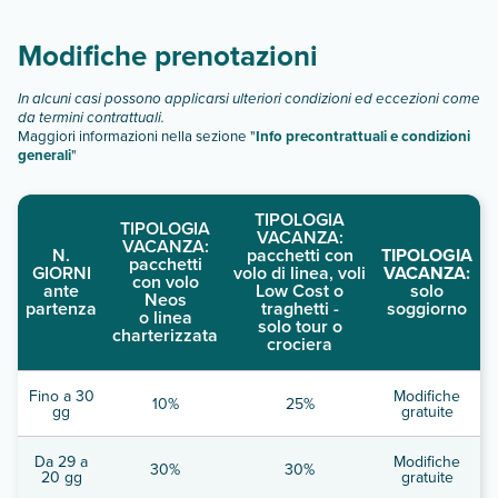
descrizione
".
Modifiche prenotazioni
In alcuni casi possono applicarsi ulteriori condizioni ed eccezioni come
da termini contrattuali.
Maggiori informazioni nella sezione "
Info precontrattuali e condizioni
generali
"
TIPOLOGIA
TIPOLOGIA
VACANZA:
VACANZA:
N.
pacchetti con
TIPOLOGIA
pacchetti
GIORNI
volo di linea, voli
VACANZA:
con volo
ante
Low Cost o
solo
Neos
partenza
traghetti -
soggiorno
o linea
solo tour o
charterizzata
crociera
Fino a 30
Modifiche
10%
25%
gg
gratuite
Da 29 a
Modifiche
30%
30%
20 gg
gratuite