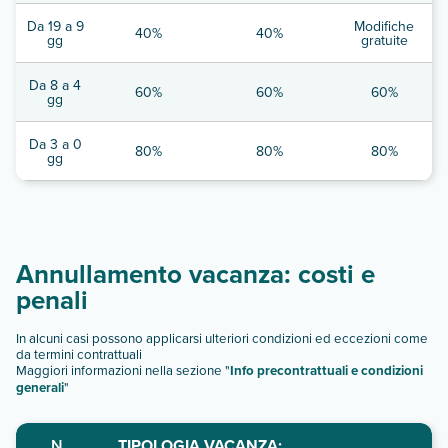
Da 19 a 9
Modifiche
40%
40%
gg
gratuite
Da 8 a 4
60%
60%
60%
gg
Da 3 a 0
80%
80%
80%
gg
Annullamento vacanza: costi e
penali
In alcuni casi possono applicarsi ulteriori condizioni ed eccezioni come
da termini contrattuali
Maggiori informazioni nella sezione "
Info precontrattuali e condizioni
generali
"
N.
TIPOLOGIA VACANZA: