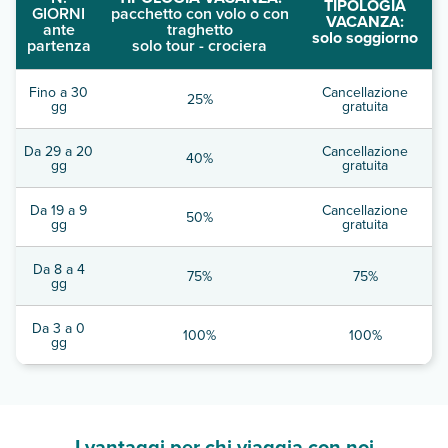
TIPOLOGIA
GIORNI
pacchetto con volo o con
VACANZA:
ante
traghetto
solo soggiorno
partenza
solo tour - crociera
Fino a 30
Cancellazione
25%
gg
gratuita
Da 29 a 20
Cancellazione
40%
gg
gratuita
Da 19 a 9
Cancellazione
50%
gg
gratuita
Da 8 a 4
75%
75%
gg
Da 3 a 0
100%
100%
gg
I vantaggi per chi viaggia con noi