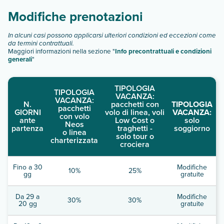
Modifiche prenotazioni
In alcuni casi possono applicarsi ulteriori condizioni ed eccezioni come
da termini contrattuali.
Maggiori informazioni nella sezione "
Info precontrattuali e condizioni
generali
"
TIPOLOGIA
TIPOLOGIA
VACANZA:
VACANZA:
N.
pacchetti con
TIPOLOGIA
pacchetti
GIORNI
volo di linea, voli
VACANZA:
con volo
ante
Low Cost o
solo
Neos
partenza
traghetti -
soggiorno
o linea
solo tour o
charterizzata
crociera
Fino a 30
Modifiche
10%
25%
gg
gratuite
Da 29 a
Modifiche
30%
30%
20 gg
gratuite