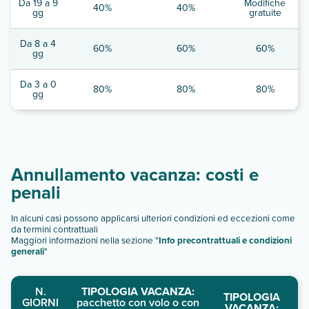
Da 19 a 9
Modifiche
40%
40%
gg
gratuite
Da 8 a 4
60%
60%
60%
gg
Da 3 a 0
80%
80%
80%
gg
Annullamento vacanza: costi e
penali
In alcuni casi possono applicarsi ulteriori condizioni ed eccezioni come
da termini contrattuali
Maggiori informazioni nella sezione "
Info precontrattuali e condizioni
generali
"
N.
TIPOLOGIA VACANZA:
TIPOLOGIA
GIORNI
pacchetto con volo o con
VACANZA: