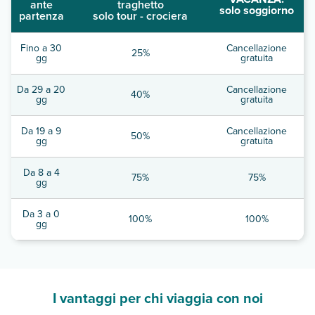
ante
traghetto
solo soggiorno
partenza
solo tour - crociera
Fino a 30
Cancellazione
25%
gg
gratuita
Da 29 a 20
Cancellazione
40%
gg
gratuita
Da 19 a 9
Cancellazione
50%
gg
gratuita
Da 8 a 4
75%
75%
gg
Da 3 a 0
100%
100%
gg
I vantaggi per chi viaggia con noi