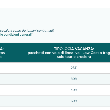
o e descrizione
".
eccezioni come da termini contrattuali.
i e condizioni generali
"
A:
TIPOLOGIA VACANZA:
eos
pacchetti con volo di linea, voli Low Cost o trag
a
solo tour o crociera
25%
30%
40%
60%