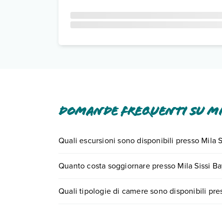
Domande frequenti su Mil
Quali escursioni sono disponibili presso Mila 
Tante sono le escursioni che potrai vivere soggi
Quanto costa soggiornare presso Mila Sissi Ba
0721.17231 o
prenotando un appuntamento
.
I prezzi di Mila Sissi Bay Hotel possono variare in
Quali tipologie di camere sono disponibili pre
quando partire.
Mila Sissi Bay Hotel dispone di diverse tipologi