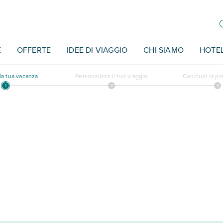
E
OFFERTE
IDEE DI VIAGGIO
CHI SIAMO
HOTE
a tua vacanza
Personalizza il tuo viaggio
Concludi la p