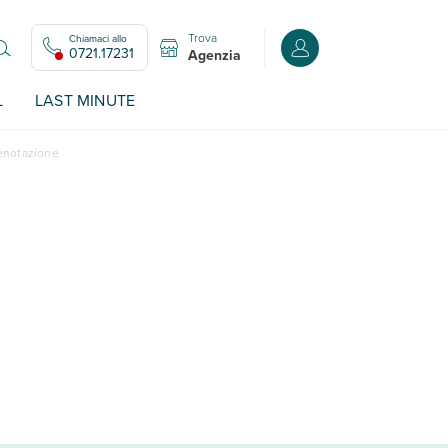
Trova
Chiamaci allo
Accedi o registrati all
0721.17231
Agenzia
L
LAST MINUTE
renotazione