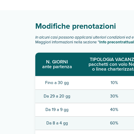
Scopri tutti i dettagli nel paragrafo dedicato "
Inf
Modifiche prenotazioni
In alcuni casi possono applicarsi ulteriori condizioni ed 
Maggiori informazioni nella sezione "
Info precontrattual
TIPOLOGIA VACANZ
N. GIORNI
pacchetti con volo N
ante partenza
o linea charterizzat
Fino a 30 gg
10%
Da 29 a 20 gg
30%
Da 19 a 9 gg
40%
Da 8 a 4 gg
60%