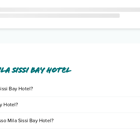
a Sissi Bay Hotel
Sissi Bay Hotel?
ornando presso Mila Sissi Bay Hotel. Scoprile tutte nella
sezione dedi
y Hotel?
 base a vari fattori (per es. date, condizioni dell'hotel, ecc). Per consul
sso Mila Sissi Bay Hotel?
e di camere: