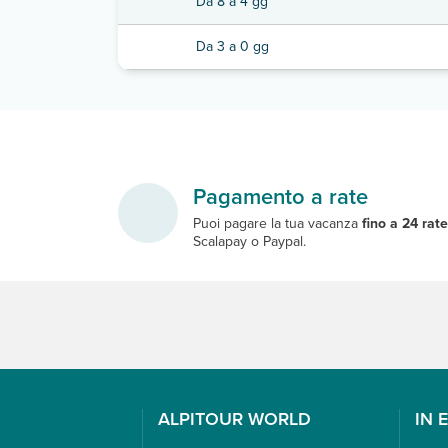
Da 8 a 4 gg
Da 3 a 0 gg
Pagamento a rate
Puoi pagare la tua vacanza
fino a 24 rat
Scalapay o Paypal.
ALPITOUR WORLD
IN 