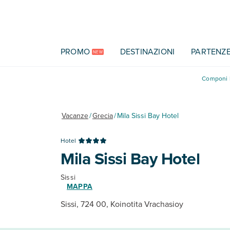
Vai al contenuto principale
PROMO
DESTINAZIONI
PARTENZ
NEW
Componi l
Vacanze
/
Grecia
/
Mila Sissi Bay Hotel
Hotel
Mila Sissi Bay Hotel
Sissi
MAPPA
Sissi, 724 00, Koinotita Vrachasioy