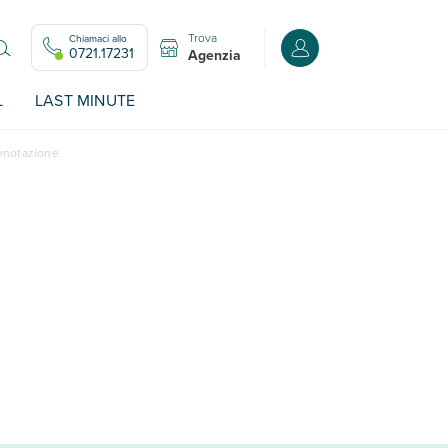
Trova
Chiamaci allo
Accedi o registrati all
0721.17231
Agenzia
L
LAST MINUTE
renotazione