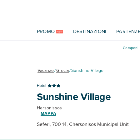
Vai al contenuto principale
PROMO
DESTINAZIONI
PARTENZ
NEW
Componi l
Vacanze
/
Grecia
/
Sunshine Village
Hotel
Sunshine Village
Hersonissos
MAPPA
Seferi, 700 14, Chersonisos Municipal Unit