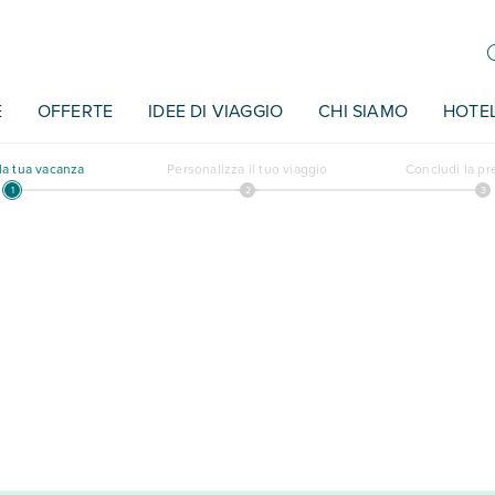
E
OFFERTE
IDEE DI VIAGGIO
CHI SIAMO
HOTE
a tua vacanza
Personalizza il tuo viaggio
Concludi la p