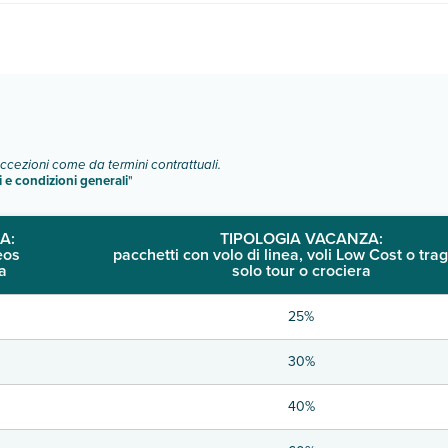
i camere:
o e descrizione
".
eccezioni come da termini contrattuali.
i e condizioni generali
"
A:
TIPOLOGIA VACANZA:
eos
pacchetti con volo di linea, voli Low Cost o trag
a
solo tour o crociera
25%
30%
40%