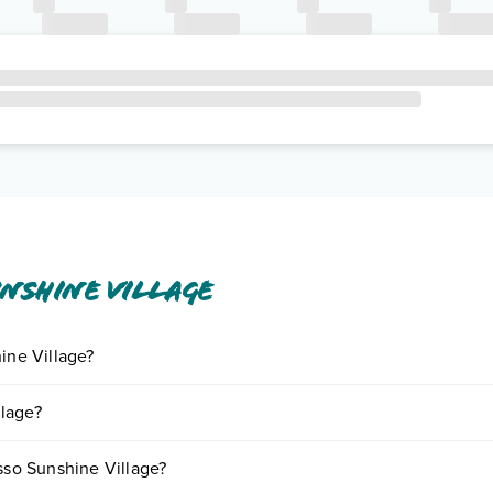
nshine Village
ine Village?
iornando presso Sunshine Village. Scoprile tutte nella
sezione dedicat
llage?
e a vari fattori (per es. date, condizioni dell'hotel, ecc). Per consultar
esso Sunshine Village?