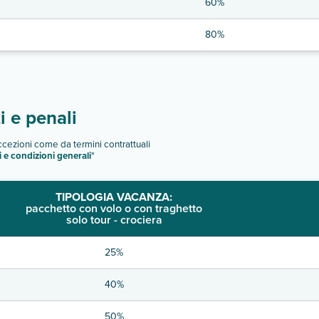
60%
80%
 e penali
eccezioni come da termini contrattuali
i e condizioni generali
"
TIPOLOGIA VACANZA:
pacchetto con volo o con traghetto
solo tour - crociera
25%
40%
50%