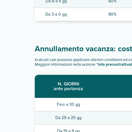
Da 8 a 4 gg
60%
Da 3 a 0 gg
80%
Annullamento vacanza: costi
In alcuni casi possono applicarsi ulteriori condizioni ed 
Maggiori informazioni nella sezione "
Info precontrattual
N. GIORNI
ante partenza
Fino a 30 gg
Da 29 a 20 gg
Da 19 a 9 gg