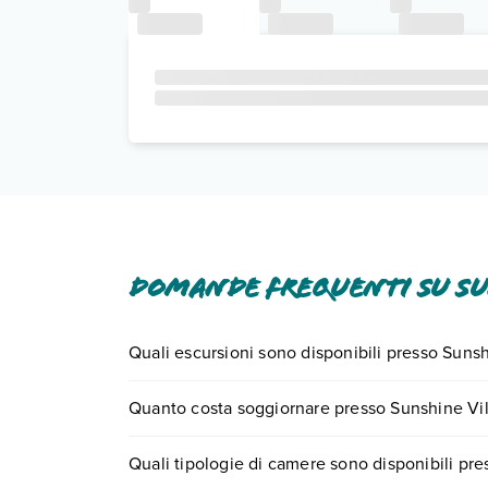
Domande frequenti su Su
Quali escursioni sono disponibili presso Sunsh
Tante sono le escursioni che potrai vivere sogg
Quanto costa soggiornare presso Sunshine Vi
0721.17231 o
prenotando un appuntamento
.
I prezzi di Sunshine Village possono variare in bas
Quali tipologie di camere sono disponibili pr
quando partire.