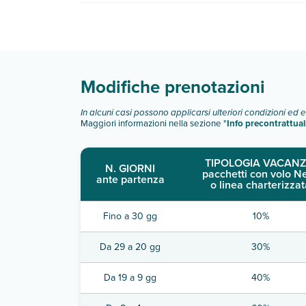
Sunshine Village dispone di diverse tipologie d
Scopri tutti i dettagli nel paragrafo dedicato "
Inf
Modifiche prenotazioni
In alcuni casi possono applicarsi ulteriori condizioni ed 
Maggiori informazioni nella sezione "
Info precontrattual
TIPOLOGIA VACANZ
N. GIORNI
pacchetti con volo N
ante partenza
o linea charterizzat
Fino a 30 gg
10%
Da 29 a 20 gg
30%
Da 19 a 9 gg
40%