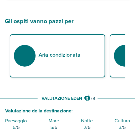
ampia piscina con idromassaggio e area per bambini, attrezzata con
Gli ospiti vanno pazzi per
Aria condizionata
VALUTAZIONE EDEN
5
/
6
Valutazione della destinazione:
Paesaggio
Mare
Notte
Cultura
5
/5
5
/5
2
/5
3
/5