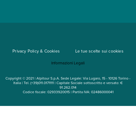
Parti e Riparti
Convenzioni
Trova un'agenzia
Viaggi di gruppo
Metodi di pagamento
Regole per viaggiare
Cataloghi
Privacy Policy & Cookies
Le tue scelte sui cookies
Mappa del sito
Informazioni Legali
Noleggio auto
Copyright © 2021 | Alpitour S.p.A. Sede Legale: Via Lugaro, 15 - 10126 Torino -
Italia | Tel. (+39)011.0171111 | Capitale Sociale sottoscritto e versato: €
91.262.014
Codice fiscale: 02933920015 | Partita IVA: 02486000041