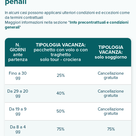
penali
In alcuni casi possono applicarsi ulteriori condizioni ed eccezioni come
da termini contrattuali
Maggiori informazioni nella sezione "
Info precontrattuali e condizioni
generali
"
N.
TIPOLOGIA VACANZA:
TIPOLOGIA
GIORNI
pacchetto con volo o con
VACANZA:
ante
traghetto
solo soggiorno
partenza
solo tour - crociera
Fino a 30
Cancellazione
25%
gg
gratuita
Da 29 a 20
Cancellazione
40%
gg
gratuita
Da 19 a 9
Cancellazione
50%
gg
gratuita
Da 8 a 4
75%
75%
gg