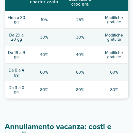
charterizzata
crociera
Fino a 30
Modifiche
10%
25%
gg
gratuite
Da 29 a
Modifiche
30%
30%
20 gg
gratuite
Da 19 a 9
Modifiche
40%
40%
gg
gratuite
Da 8 a 4
60%
60%
60%
gg
Da 3 a 0
80%
80%
80%
gg
Annullamento vacanza: costi e