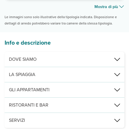
Mostra di più
Le immagini sono solo illustrative della tipologia indicata. Disposizione e
dettagli di arredo potrebbero variare tra camere della stessa tipologia.
Info e descrizione
DOVE SIAMO
Amoopi, a 500 m dalla spiaggia, 800 da quella di Votslakia e Big A
LA SPIAGGIA
a 500 m, di sabbia e piccoli ciottoli e attrezzata con lettini e omb
GLI APPARTAMENTI
2
2
22 studio (28 m
, max 4 pax) e 2 appartamenti bilocali (45 m
, max
RISTORANTI E BAR
sala per la prima colazione e 2 bar.
SERVIZI