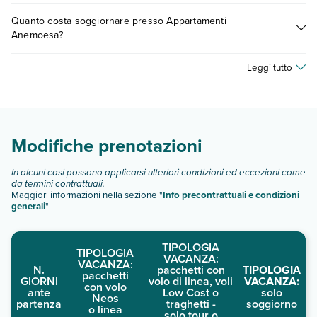
0721.17231 o
prenotando un appuntamento
.
Sì, Appartamenti Anemoesa offre
diversi servizi per bambini
,
Quanto costa soggiornare presso Appartamenti
inclusi o a pagamento, tra cui: piscina con zona per bambini.
Anemoesa?
Scopri maggiori dettagli nel paragrafo dedicato "
Info e
descrizione
".
I prezzi di Appartamenti Anemoesa possono variare in base a
Leggi tutto
vari fattori (per es. date, condizioni dell'hotel, ecc). Per
consultare i prezzi, compila il motore di ricerca e scegli
quando partire.
Modifiche prenotazioni
In alcuni casi possono applicarsi ulteriori condizioni ed eccezioni come
da termini contrattuali.
Maggiori informazioni nella sezione "
Info precontrattuali e condizioni
generali
"
TIPOLOGIA
TIPOLOGIA
VACANZA:
VACANZA:
N.
pacchetti con
TIPOLOGIA
pacchetti
GIORNI
volo di linea, voli
VACANZA:
con volo
ante
Low Cost o
solo
Neos
partenza
traghetti -
soggiorno
o linea
solo tour o