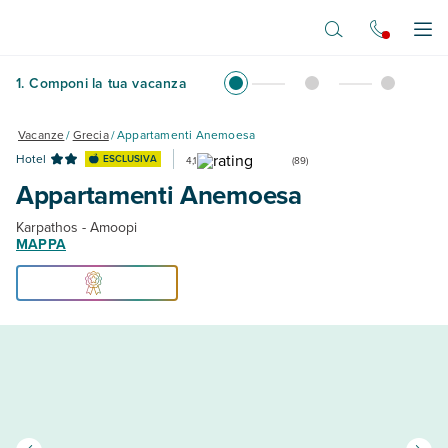
Vai al contenuto principale
Apr
1
.
Componi la tua vacanza
Vacanze
/
Grecia
/
Appartamenti Anemoesa
Hotel
ESCLUSIVA
4,1
(
89
)
Appartamenti Anemoesa
Karpathos - Amoopi
MAPPA