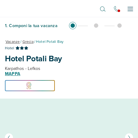
Vai al contenuto principale
Apr
1
.
Componi la tua vacanza
Vacanze
/
Grecia
/
Hotel Potali Bay
Hotel
Hotel Potali Bay
Karpathos - Lefkos
MAPPA