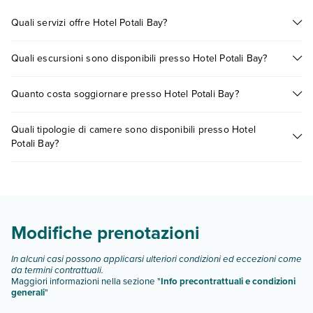
Quali servizi offre Hotel Potali Bay?
Hotel Potali Bay offre diversi servizi inclusi o a pagamento tra
Quali escursioni sono disponibili presso Hotel Potali Bay?
cui: aria condizionata, asciugacapelli, wi-fi, minifrigo.
Scopri tutti i dettagli nel paragrafo dedicato "
Info e
Tante sono le escursioni che potrai vivere soggiornando
descrizione
".
Quanto costa soggiornare presso Hotel Potali Bay?
presso Hotel Potali Bay. Scoprile tutte nella
sezione dedicata
o
contatta il call center chiamando il numero 0721.17231 o
I prezzi di Hotel Potali Bay possono variare in base a vari
prenotando un appuntamento
.
Quali tipologie di camere sono disponibili presso Hotel
fattori (per es. date, condizioni dell'hotel, ecc). Per consultare i
Potali Bay?
prezzi, compila il motore di ricerca e scegli quando partire.
Hotel Potali Bay dispone di diverse tipologie di camere:
studio
maisonette
Modifiche prenotazioni
Scopri tutti i dettagli nel paragrafo dedicato "
Info e
descrizione
".
In alcuni casi possono applicarsi ulteriori condizioni ed eccezioni come
da termini contrattuali.
Maggiori informazioni nella sezione "
Info precontrattuali e condizioni
generali
"