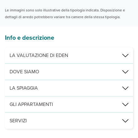
Le immagini sono solo illustrative della tipologia indicata. Disposizione e
dettagli di arredo potrebbero variare tra camere della stessa tipologia.
Info e descrizione
LA VALUTAZIONE DI EDEN
Per chi cerca semplicemente sole e mare!
DOVE SIAMO
Si tratta dell’
unico edificio costruito in pratica direttamente sul
Potali, direttamente sulla spiaggia, a 1,5 km da quella di Lefkos, 3
LA SPIAGGIA
Leggi Tutto
direttamente sulla spiaggia di ciottoli e attrezzata con lettini e om
GLI APPARTAMENTI
12 tra studio e maisonette (queste ultime su 2 piani, max 4 adulti)
SERVIZI
parcheggio e connessione Wi-Fi.