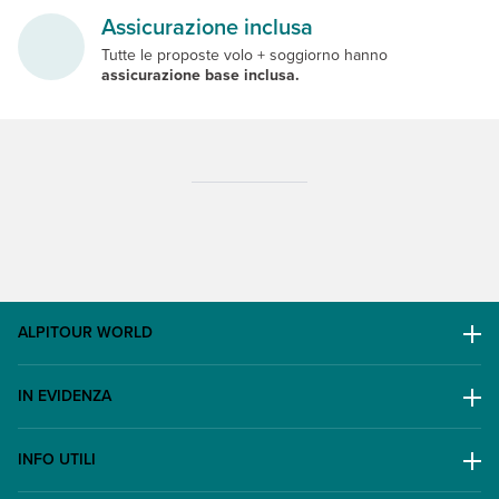
Assicurazione inclusa
Tutte le proposte volo + soggiorno hanno
assicurazione base inclusa.
ALPITOUR WORLD
AWARD
IN EVIDENZA
Il Gruppo
Escursioni
Lavora con noi
INFO UTILI
Offerte