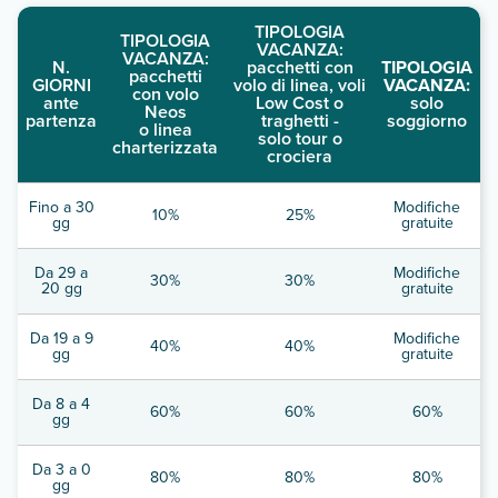
TIPOLOGIA
TIPOLOGIA
VACANZA:
VACANZA:
N.
pacchetti con
TIPOLOGIA
pacchetti
GIORNI
volo di linea, voli
VACANZA:
con volo
ante
Low Cost o
solo
Neos
partenza
traghetti -
soggiorno
o linea
solo tour o
charterizzata
crociera
Fino a 30
Modifiche
10%
25%
gg
gratuite
Da 29 a
Modifiche
30%
30%
20 gg
gratuite
Da 19 a 9
Modifiche
40%
40%
gg
gratuite
Da 8 a 4
60%
60%
60%
gg
Da 3 a 0
80%
80%
80%
gg