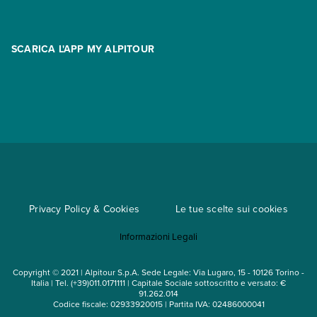
Contatti
FAQ
Promo
Area riservata
Opzione Flexi
Racconti
SCARICA L'APP MY ALPITOUR
Assicurazioni
Condizioni generali di contratto
Partnership
App My Alpitour World
Documenti per l'espatrio
Parti e Riparti
Convenzioni
Trova un'agenzia
Viaggi di gruppo
Metodi di pagamento
Regole per viaggiare
Cataloghi
Privacy Policy & Cookies
Le tue scelte sui cookies
Mappa del sito
Informazioni Legali
Noleggio auto
Copyright © 2021 | Alpitour S.p.A. Sede Legale: Via Lugaro, 15 - 10126 Torino -
Italia | Tel. (+39)011.0171111 | Capitale Sociale sottoscritto e versato: €
91.262.014
Codice fiscale: 02933920015 | Partita IVA: 02486000041