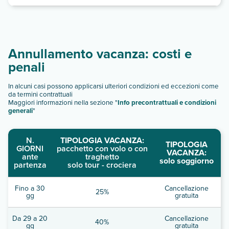
Annullamento vacanza: costi e
penali
In alcuni casi possono applicarsi ulteriori condizioni ed eccezioni come
da termini contrattuali
Maggiori informazioni nella sezione "
Info precontrattuali e condizioni
generali
"
N.
TIPOLOGIA VACANZA:
TIPOLOGIA
GIORNI
pacchetto con volo o con
VACANZA:
ante
traghetto
solo soggiorno
partenza
solo tour - crociera
Fino a 30
Cancellazione
25%
gg
gratuita
Da 29 a 20
Cancellazione
40%
gg
gratuita