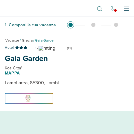
Vai al contenuto principale
Apr
1
.
Componi la tua vacanza
Vacanze
/
Grecia
/
Gaia Garden
Hotel
3,7
(
42
)
Gaia Garden
Kos Citta'
MAPPA
Lampi area, 85300, Lambi