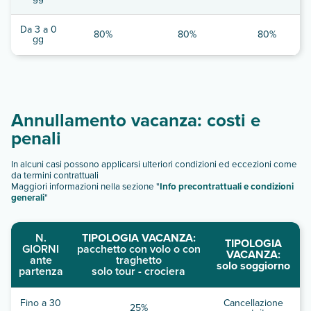
Da 3 a 0
80%
80%
80%
gg
Annullamento vacanza: costi e
penali
In alcuni casi possono applicarsi ulteriori condizioni ed eccezioni come
da termini contrattuali
Maggiori informazioni nella sezione "
Info precontrattuali e condizioni
generali
"
N.
TIPOLOGIA VACANZA:
TIPOLOGIA
GIORNI
pacchetto con volo o con
VACANZA:
ante
traghetto
solo soggiorno
partenza
solo tour - crociera
Fino a 30
Cancellazione
25%