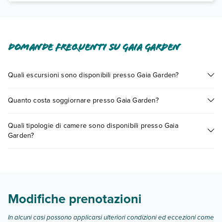
Domande frequenti su Gaia Garden
Quali escursioni sono disponibili presso Gaia Garden?
Tante sono le escursioni che potrai vivere soggiornando
Quanto costa soggiornare presso Gaia Garden?
presso Gaia Garden. Scoprile tutte nella
sezione dedicata
o
contatta il call center chiamando il numero 0721.17231 o
I prezzi di Gaia Garden possono variare in base a vari fattori
prenotando un appuntamento
.
Quali tipologie di camere sono disponibili presso Gaia
(per es. date, condizioni dell'hotel, ecc). Per consultare i
Garden?
prezzi, compila il motore di ricerca e scegli quando partire.
Gaia Garden dispone di diverse tipologie di camere:
Scopri tutti i dettagli nel paragrafo dedicato "
Info e
descrizione
".
Modifiche prenotazioni
In alcuni casi possono applicarsi ulteriori condizioni ed eccezioni come