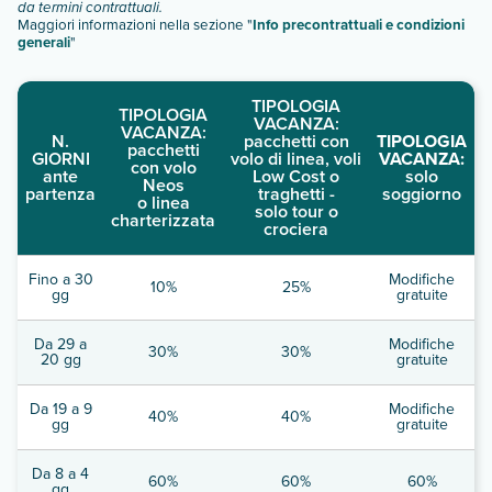
da termini contrattuali.
Maggiori informazioni nella sezione "
Info precontrattuali e condizioni
generali
"
TIPOLOGIA
TIPOLOGIA
VACANZA:
VACANZA:
N.
pacchetti con
TIPOLOGIA
pacchetti
GIORNI
volo di linea, voli
VACANZA:
con volo
ante
Low Cost o
solo
Neos
partenza
traghetti -
soggiorno
o linea
solo tour o
charterizzata
crociera
Fino a 30
Modifiche
10%
25%
gg
gratuite
Da 29 a
Modifiche
30%
30%
20 gg
gratuite
Da 19 a 9
Modifiche
40%
40%
gg
gratuite
Da 8 a 4
60%
60%
60%
gg