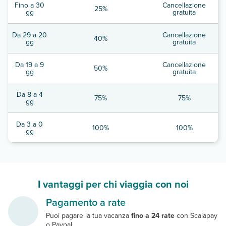
Fino a 30
Cancellazione
25%
gg
gratuita
Da 29 a 20
Cancellazione
40%
gg
gratuita
Da 19 a 9
Cancellazione
50%
gg
gratuita
Da 8 a 4
75%
75%
gg
Da 3 a 0
100%
100%
gg
I vantaggi per chi viaggia con noi
Pagamento a rate
Puoi pagare la tua vacanza
fino a 24 rate
con Scalapay
o Paypal.