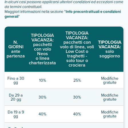
In alcuni casi possono applicarsi ulteriori condizioni ed eccezioni come
da termini contrattuali.
Maggiori informazioni nella sezione "
Info precontrattuali e condizioni
generali
"
TIPOLOGIA
TIPOLOGIA
VACANZA:
VACANZA:
N.
pacchetti con
TIPOLOGIA
pacchetti
GIORNI
volo di linea, voli
VACANZA:
con volo
ante
Low Cost o
solo
Neos
partenza
traghetti -
soggiorno
o linea
solo tour o
charterizzata
crociera
Fino a 30
Modifiche
10%
25%
gg
gratuite
Da 29 a
Modifiche
30%
30%
20 gg
gratuite
Da 19 a 9
Modifiche
40%
40%
gg
gratuite