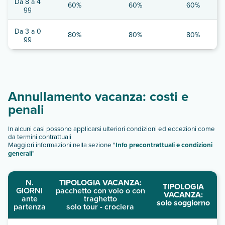
Da 8 a 4
60%
60%
60%
gg
Da 3 a 0
80%
80%
80%
gg
Annullamento vacanza: costi e
penali
In alcuni casi possono applicarsi ulteriori condizioni ed eccezioni come
da termini contrattuali
Maggiori informazioni nella sezione "
Info precontrattuali e condizioni
generali
"
N.
TIPOLOGIA VACANZA:
TIPOLOGIA
GIORNI
pacchetto con volo o con
VACANZA:
ante
traghetto
solo soggiorno
partenza
solo tour - crociera