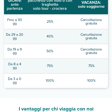
GIORNI
pacchetto con volo o con
VACANZA:
ante
traghetto
solo soggiorno
partenza
solo tour - crociera
Fino a 30
Cancellazione
25%
gg
gratuita
Da 29 a 20
Cancellazione
40%
gg
gratuita
Da 19 a 9
Cancellazione
50%
gg
gratuita
Da 8 a 4
75%
75%
gg
Da 3 a 0
100%
100%
gg
I vantaggi per chi viaggia con noi