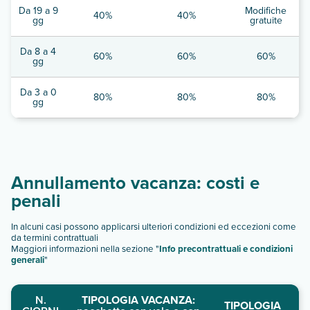
Da 19 a 9
Modifiche
40%
40%
gg
gratuite
Da 8 a 4
60%
60%
60%
gg
Da 3 a 0
80%
80%
80%
gg
Annullamento vacanza: costi e
penali
In alcuni casi possono applicarsi ulteriori condizioni ed eccezioni come
da termini contrattuali
Maggiori informazioni nella sezione "
Info precontrattuali e condizioni
generali
"
N.
TIPOLOGIA VACANZA:
TIPOLOGIA