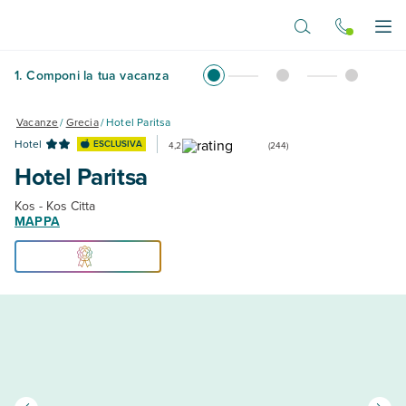
Vai al contenuto principale
Apr
1
.
Componi la tua vacanza
Vacanze
/
Grecia
/
Hotel Paritsa
Hotel
ESCLUSIVA
4,2
(
244
)
Hotel Paritsa
Kos - Kos Citta
MAPPA