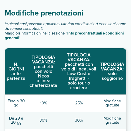
camera doppia standard
camera al dimitris paritsa
Modifiche prenotazioni
Scopri tutti i dettagli nel paragrafo dedicato "
Info e
descrizione
".
In alcuni casi possono applicarsi ulteriori condizioni ed eccezioni come
da termini contrattuali.
Maggiori informazioni nella sezione "
Info precontrattuali e condizioni
generali
"
TIPOLOGIA
TIPOLOGIA
VACANZA:
VACANZA:
N.
pacchetti con
TIPOLOGIA
pacchetti
GIORNI
volo di linea, voli
VACANZA:
con volo
ante
Low Cost o
solo
Neos
partenza
traghetti -
soggiorno
o linea
solo tour o
charterizzata
crociera
Fino a 30
Modifiche
10%
25%
gg
gratuite
Da 29 a
Modifiche
30%
30%
20 gg
gratuite