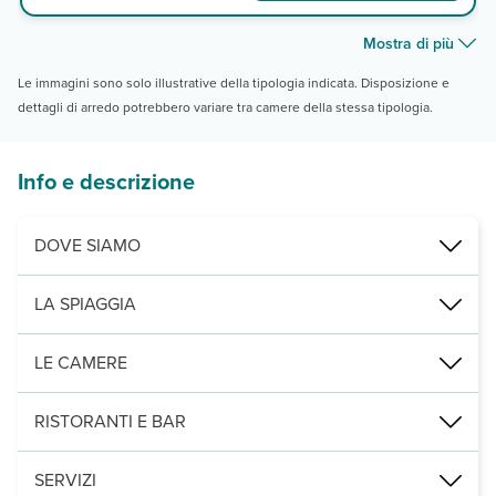
Mostra di più
Le immagini sono solo illustrative della tipologia indicata. Disposizione e
dettagli di arredo potrebbero variare tra camere della stessa tipologia.
Info e descrizione
DOVE SIAMO
Kos città, a 100 m dalla spiaggia, 300 dal centro, 15 km da Zia, 23
LA SPIAGGIA
spiaggia mista di sabbia e ciottoli, con lettini e ombrelloni a pagam
LE CAMERE
2
58 camere (12-17 m
) distribuite in 2 edifici di 3 piani con servi
RISTORANTI E BAR
un bar con veranda in cui viene servita la prima colazione.
SERVIZI