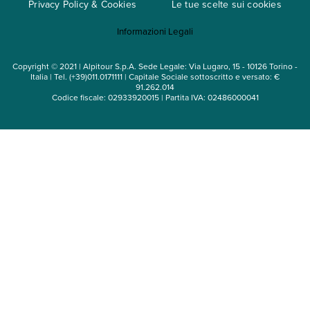
Privacy Policy & Cookies
Le tue scelte sui cookies
Mappa del sito
Informazioni Legali
Noleggio auto
Copyright © 2021 | Alpitour S.p.A. Sede Legale: Via Lugaro, 15 - 10126 Torino -
Italia | Tel. (+39)011.0171111 | Capitale Sociale sottoscritto e versato: €
91.262.014
Codice fiscale: 02933920015 | Partita IVA: 02486000041