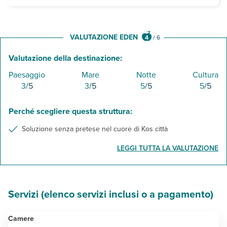
sala TV e connessione Wi-Fi gratuita nella lobby.
VALUTAZIONE EDEN
4
/
6
Valutazione della destinazione:
Paesaggio
Mare
Notte
Cultura
3
/5
3
/5
5
/5
5
/5
Perché scegliere questa struttura:
Soluzione senza pretese nel cuore di Kos città
LEGGI TUTTA LA VALUTAZIONE
Servizi (elenco servizi inclusi o a pagamento)
Camere