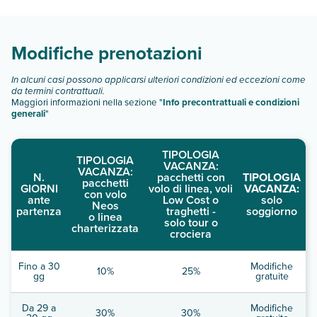
transazioni.
Scopri tutti i dettagli nel paragrafo dedicato "
Info e
descrizione
".
Modifiche prenotazioni
In alcuni casi possono applicarsi ulteriori condizioni ed eccezioni come
da termini contrattuali.
Maggiori informazioni nella sezione "
Info precontrattuali e condizioni
generali
"
TIPOLOGIA
TIPOLOGIA
VACANZA:
VACANZA:
N.
pacchetti con
TIPOLOGIA
pacchetti
GIORNI
volo di linea, voli
VACANZA:
con volo
ante
Low Cost o
solo
Neos
partenza
traghetti -
soggiorno
o linea
solo tour o
charterizzata
crociera
Fino a 30
Modifiche
10%
25%
gg
gratuite
Da 29 a
Modifiche
30%
30%