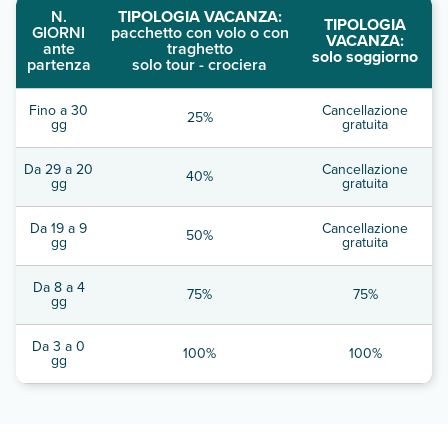
N.
TIPOLOGIA VACANZA:
TIPOLOGIA
GIORNI
pacchetto con volo o con
VACANZA:
ante
traghetto
solo soggiorno
partenza
solo tour - crociera
Fino a 30
Cancellazione
25%
gg
gratuita
Da 29 a 20
Cancellazione
40%
gg
gratuita
Da 19 a 9
Cancellazione
50%
gg
gratuita
Da 8 a 4
75%
75%
gg
Da 3 a 0
100%
100%
gg