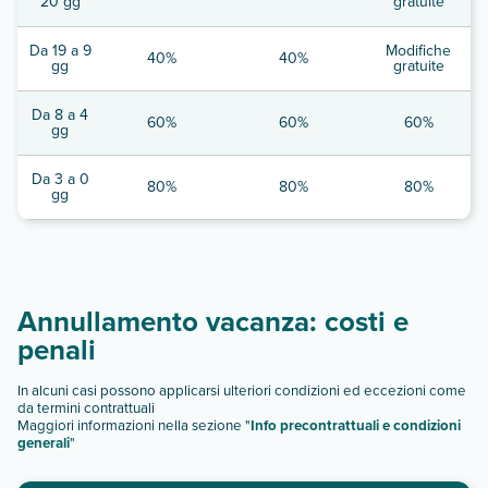
20 gg
gratuite
Da 19 a 9
Modifiche
40%
40%
gg
gratuite
Da 8 a 4
60%
60%
60%
gg
Da 3 a 0
80%
80%
80%
gg
Annullamento vacanza: costi e
penali
In alcuni casi possono applicarsi ulteriori condizioni ed eccezioni come
da termini contrattuali
Maggiori informazioni nella sezione "
Info precontrattuali e condizioni
generali
"