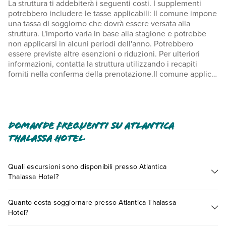
La struttura ti addebiterà i seguenti costi. I supplementi
potrebbero includere le tasse applicabili: Il comune impone
una tassa di soggiorno che dovrà essere versata alla
struttura. L'importo varia in base alla stagione e potrebbe
non applicarsi in alcuni periodi dell'anno. Potrebbero
essere previste altre esenzioni o riduzioni. Per ulteriori
informazioni, contatta la struttura utilizzando i recapiti
forniti nella conferma della prenotazione.Il comune applica
una tassa di soggiorno: dal giorno 1 novembre al giorno 31
marzo, 3.00 EUR per sistemazione, a notte Il comune
applica una tassa di soggiorno: dal giorno 1 aprile al giorno
31 ottobre, 10.00 EUR per sistemazione, a notte Abbiamo
incluso tutti i costi che ci ha comunicato la struttura.
Domande frequenti su Atlantica
Cassaforte in camera: 3 EUR al giorno È possibile che
Thalassa Hotel
questo elenco non sia completo. Tariffe e depositi
potrebbero non includere le tasse e sono soggetti a
modifiche.
Quali escursioni sono disponibili presso Atlantica
Thalassa Hotel?
In base alla normativa vigente, non si accettano pagamenti
Tante sono le escursioni che potrai vivere soggiornando
in contanti per importi superiori a 500 EUR. Per maggiori
Quanto costa soggiornare presso Atlantica Thalassa
presso Atlantica Thalassa Hotel. Scoprile tutte nella
sezione
informazioni, contatta direttamente la struttura utilizzando i
Hotel?
dedicata
o contatta il call center chiamando il numero
recapiti indicati nella conferma della prenotazione. La
0721.17231 o
prenotando un appuntamento
.
piscina stagionale sarà aperta dal giorno 01 di maggio fino