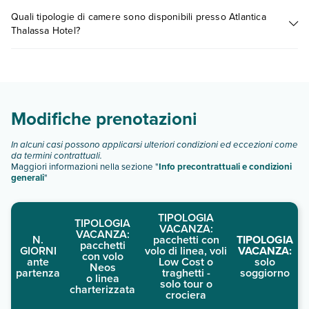
I prezzi di Atlantica Thalassa Hotel possono variare in base a
al giorno 31 di ottobre. Per la sicurezza dei viaggiatori, sono
Quali tipologie di camere sono disponibili presso Atlantica
vari fattori (per es. date, condizioni dell'hotel, ecc). Per
disponibili metodi di pagamento senza contanti per tutte le
Thalassa Hotel?
consultare i prezzi, compila il motore di ricerca e scegli
transazioni.Sono disponibili il check-in senza contatti e il
quando partire.
check-out senza contatti.
Atlantica Thalassa Hotel dispone di diverse tipologie di
camere:
Scopri tutti i dettagli nel paragrafo dedicato "
Info e
descrizione
".
Modifiche prenotazioni
In alcuni casi possono applicarsi ulteriori condizioni ed eccezioni come
da termini contrattuali.
Maggiori informazioni nella sezione "
Info precontrattuali e condizioni
generali
"
TIPOLOGIA
TIPOLOGIA
VACANZA:
VACANZA:
N.
pacchetti con
TIPOLOGIA
pacchetti
GIORNI
volo di linea, voli
VACANZA:
con volo
ante
Low Cost o
solo
Neos
partenza
traghetti -
soggiorno
o linea
solo tour o
charterizzata
crociera