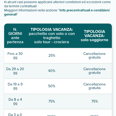
In alcuni casi possono applicarsi ulteriori condizioni ed eccezioni come
da termini contrattuali
Maggiori informazioni nella sezione "
Info precontrattuali e condizioni
generali
"
N.
TIPOLOGIA VACANZA:
TIPOLOGIA
GIORNI
pacchetto con volo o con
VACANZA:
ante
traghetto
solo soggiorno
partenza
solo tour - crociera
Fino a 30
Cancellazione
25%
gg
gratuita
Da 29 a 20
Cancellazione
40%
gg
gratuita
Da 19 a 9
Cancellazione
50%
gg
gratuita
Da 8 a 4
75%
75%
gg
Da 3 a 0