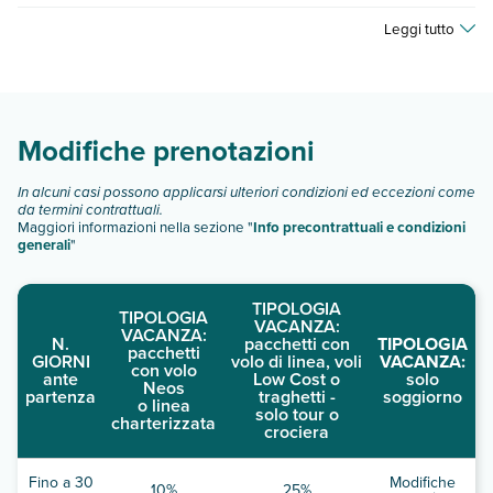
quando partire.
Hotel Kipriotis Hippocrates dispone di diverse tipologie di
Leggi tutto
camere:
camera singola standard
doppia standard
Scopri tutti i dettagli nel paragrafo dedicato "
Info e
Modifiche prenotazioni
descrizione
".
In alcuni casi possono applicarsi ulteriori condizioni ed eccezioni come
da termini contrattuali.
Maggiori informazioni nella sezione "
Info precontrattuali e condizioni
generali
"
TIPOLOGIA
TIPOLOGIA
VACANZA:
VACANZA:
N.
pacchetti con
TIPOLOGIA
pacchetti
GIORNI
volo di linea, voli
VACANZA:
con volo
ante
Low Cost o
solo
Neos
partenza
traghetti -
soggiorno
o linea
solo tour o
charterizzata
crociera
Fino a 30
Modifiche
10%
25%