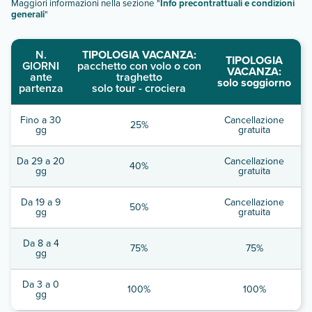
Maggiori informazioni nella sezione "
Info precontrattuali e condizioni
generali
"
N.
TIPOLOGIA VACANZA:
TIPOLOGIA
GIORNI
pacchetto con volo o con
VACANZA:
ante
traghetto
solo soggiorno
partenza
solo tour - crociera
Fino a 30
Cancellazione
25%
gg
gratuita
Da 29 a 20
Cancellazione
40%
gg
gratuita
Da 19 a 9
Cancellazione
50%
gg
gratuita
Da 8 a 4
75%
75%
gg
Da 3 a 0
100%
100%
gg