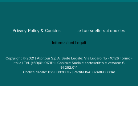
Regole per viaggiare
Cataloghi
Privacy Policy & Cookies
Le tue scelte sui cookies
Mappa del sito
Informazioni Legali
Noleggio auto
Copyright © 2021 | Alpitour S.p.A. Sede Legale: Via Lugaro, 15 - 10126 Torino -
Italia | Tel. (+39)011.0171111 | Capitale Sociale sottoscritto e versato: €
91.262.014
Codice fiscale: 02933920015 | Partita IVA: 02486000041