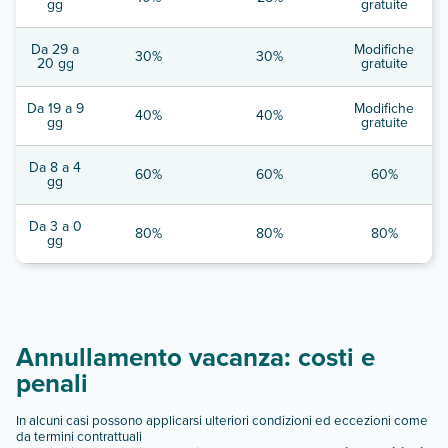
gg
gratuite
Da 29 a
Modifiche
30%
30%
20 gg
gratuite
Da 19 a 9
Modifiche
40%
40%
gg
gratuite
Da 8 a 4
60%
60%
60%
gg
Da 3 a 0
80%
80%
80%
gg
Annullamento vacanza: costi e
penali
In alcuni casi possono applicarsi ulteriori condizioni ed eccezioni come
da termini contrattuali