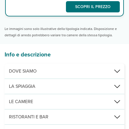
SCOPRI IL PREZZO
Le immagini sono solo illustrative della tipologia indicata. Disposizione e
dettagli di arredo potrebbero variare tra camere della stessa tipologia.
Info e descrizione
DOVE SIAMO
Psalidi, 200 m dalla spiaggia, 2,5 km dal centro di Kos città e 28 
LA SPIAGGIA
a 200 m, di sabbia e ciottoli, attrezzata con ombrelloni e lettini a
LE CAMERE
174 camere (23 m²), distribuite su 4 piani con servizi privati con v
RISTORANTI E BAR