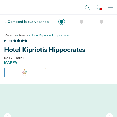
Vai al contenuto principale
Apr
1
.
Componi la tua vacanza
Vacanze
/
Grecia
/
Hotel Kipriotis Hippocrates
Hotel
Hotel Kipriotis Hippocrates
Kos - Psalidi
MAPPA