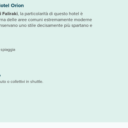
otel Orion
i Faliraki
, la particolarità di questo hotel è
terna delle aree comuni estremamente moderne
nservano uno stile decisamente più spartano e
a spiaggia
o
uto o collettivi in shuttle.