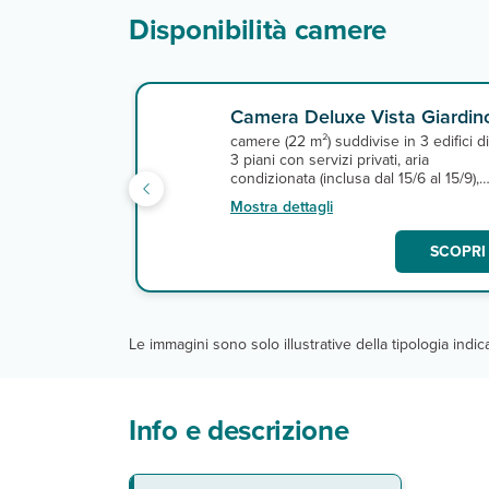
Disponibilità camere
Camera Deluxe Vista Giardin
camere (22 m²) suddivise in 3 edifici di
3 piani con servizi privati, aria
condizionata (inclusa dal 15/6 al 15/9),
asciugacapelli, minifrigo, bollitore, TV
Mostra dettagli
satellitare e terrazza o balcone. A
pagamento, cassette di sicurezza in
SCOPRI 
reception. Massima occupazione 2
persone.
Le immagini sono solo illustrative della tipologia indi
Info e descrizione
La spiaggia
Le camere
Ristoranti e bar
Servizi