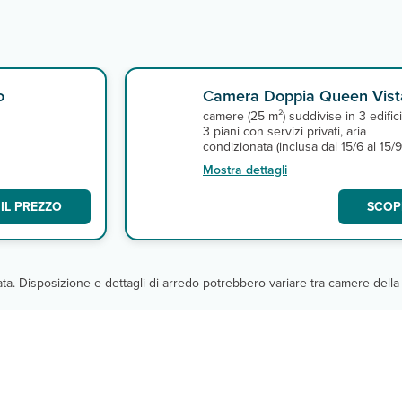
o
Camera Doppia Queen Vista
camere (25 m²) suddivise in 3 edifici
3 piani con servizi privati, aria
condizionata (inclusa dal 15/6 al 15/9
asciugacapelli, minifrigo, bollitore, T
Mostra dettagli
satellitare e terrazza o balcone. A
pagamento, cassette di sicurezza in
IL PREZZO
SCOPR
reception. Massima occupazione 2
persone.
cata. Disposizione e dettagli di arredo potrebbero variare tra camere della 