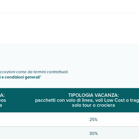
Info e descrizione
".
vari fattori (per es. date, condizioni dell'hotel, ecc). Per consultare i 
eccezioni come da termini contrattuali.
i e condizioni generali
"
A:
TIPOLOGIA VACANZA:
eos
pacchetti con volo di linea, voli Low Cost o trag
a
solo tour o crociera
25%
30%