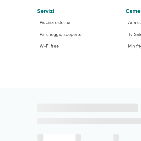
Servizi
Came
Piscina esterna
Aria c
Parcheggio scoperto
Tv Sate
Wi-Fi free
Minifr