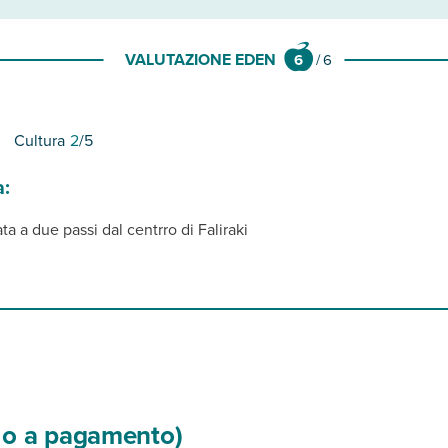
VALUTAZIONE EDEN
6
/
6
Cultura
2
/5
a:
 a due passi dal centrro di Faliraki
si o a pagamento)