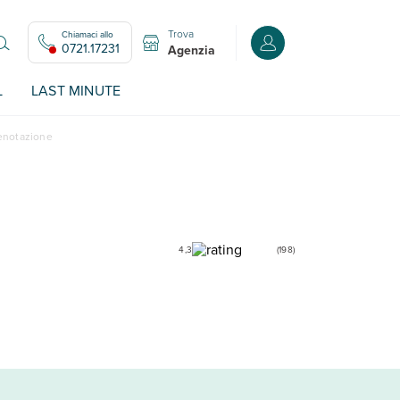
Trova
Chiamaci allo
Accedi o registrati all
0721.17231
Agenzia
L
LAST MINUTE
renotazione
4,3
(
198
)