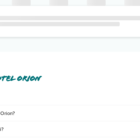
otel Orion
ento tra cui: aria condizionata, tv satellitare, asciugacapelli, cassetta d
 Orion?
o e descrizione
".
iornando presso Hotel Orion. Scoprile tutte nella
sezione dedicata
o co
i?
, inclusi o a pagamento, tra cui: piscina per bambini.