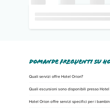
Domande frequenti su H
Quali servizi offre Hotel Orion?
Hotel Orion offre diversi servizi inclusi o a pagam
Quali escursioni sono disponibili presso Hotel
Scopri tutti i dettagli nel paragrafo dedicato "
Inf
Tante sono le escursioni che potrai vivere sogg
Hotel Orion offre servizi specifici per i bambin
o
prenotando un appuntamento
.
Sì, Hotel Orion offre
diversi servizi per bambini