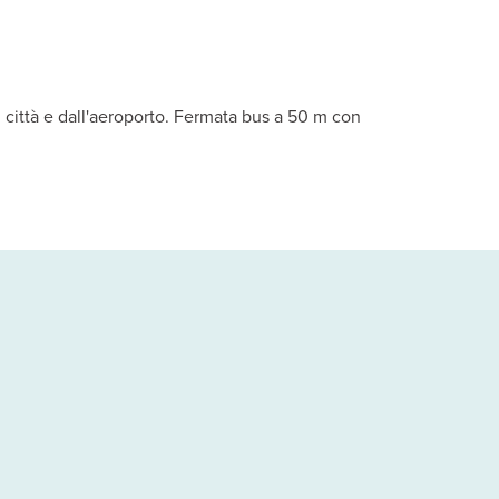
 nelle aree comuni e parcheggio.
se in 3 edifici di 3 piani con servizi privati, aria condizionata c
i città e dall'aeroporto. Fermata bus a 50 m con