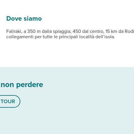
2
2
ettini a pagamento (teli mare non disponibili).
nternazionali e uno snack bar a bordo piscina.
brelloni a disposizione (teli mare non disponibili). Wi-Fi gratuito
pplemento camere qeen bed (25 m
) e king bed (30 m
), suddivi
Dove siamo
Faliraki, a 350 m dalla spiaggia, 450 dal centro, 15 km da Rod
collegamenti per tutte le principali località dell’isola.
 non perdere
Y TOUR