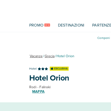
Vai al contenuto principale
PROMO
DESTINAZIONI
PARTENZ
NEW
Componi l
Vacanze
/
Grecia
/
Hotel Orion
Hotel
ESCLUSIVA
Hotel Orion
Rodi - Faliraki
MAPPA