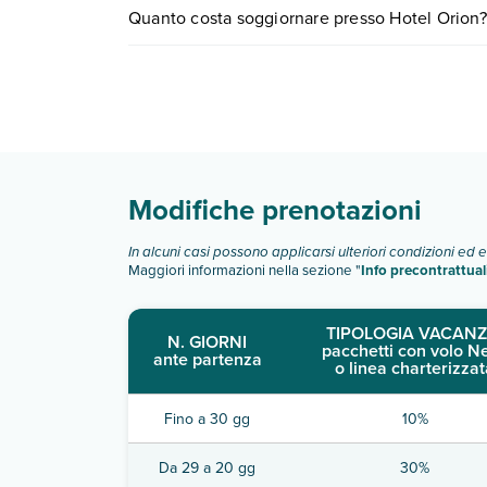
Quanto costa soggiornare presso Hotel Orion?
Scopri maggiori dettagli nel paragrafo dedicato "
I prezzi di Hotel Orion possono variare in base a 
partire.
Modifiche prenotazioni
In alcuni casi possono applicarsi ulteriori condizioni ed 
Maggiori informazioni nella sezione "
Info precontrattual
TIPOLOGIA VACANZ
N. GIORNI
pacchetti con volo N
ante partenza
o linea charterizzat
Fino a 30 gg
10%
Da 29 a 20 gg
30%