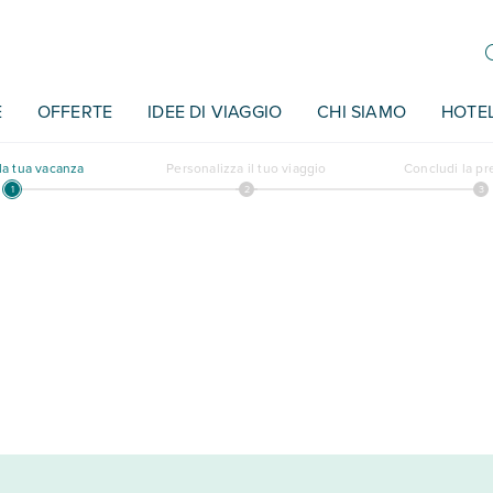
E
OFFERTE
IDEE DI VIAGGIO
CHI SIAMO
HOTE
a tua vacanza
Personalizza il tuo viaggio
Concludi la p