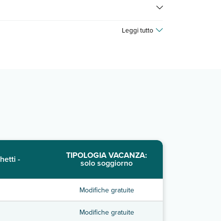
prezzi, compila il motore di ricerca e scegli quando
Leggi tutto
TIPOLOGIA VACANZA:
hetti -
solo soggiorno
Modifiche gratuite
Modifiche gratuite