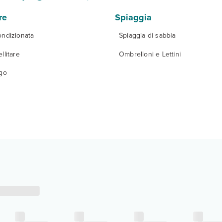
re
Spiaggia
ondizionata
Spiaggia di sabbia
llitare
Ombrelloni e Lettini
igo