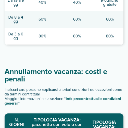
Da 19 a 9
Modifiche
40%
40%
gg
gratuite
Da 8 a 4
60%
60%
60%
gg
Da 3 a 0
80%
80%
80%
gg
Annullamento vacanza: costi e
penali
In alcuni casi possono applicarsi ulteriori condizioni ed eccezioni come
da termini contrattuali
Maggiori informazioni nella sezione "
Info precontrattuali e condizioni
generali
"
N.
TIPOLOGIA VACANZA:
TIPOLOGIA
GIORNI
pacchetto con volo o con
VACANZA: