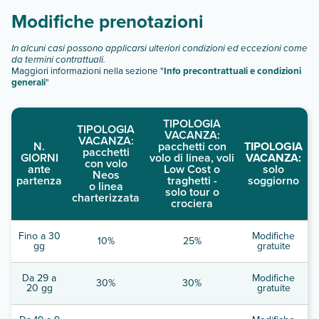
Modifiche prenotazioni
In alcuni casi possono applicarsi ulteriori condizioni ed eccezioni come
da termini contrattuali.
Maggiori informazioni nella sezione "
Info precontrattuali e condizioni
generali
"
TIPOLOGIA
TIPOLOGIA
VACANZA:
VACANZA:
N.
pacchetti con
TIPOLOGIA
pacchetti
GIORNI
volo di linea, voli
VACANZA:
con volo
ante
Low Cost o
solo
Neos
partenza
traghetti -
soggiorno
o linea
solo tour o
charterizzata
crociera
Fino a 30
Modifiche
10%
25%
gg
gratuite
Da 29 a
Modifiche
30%
30%
20 gg
gratuite