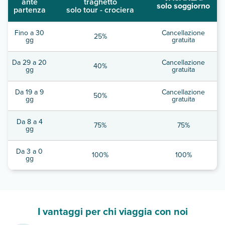
ante
traghetto
solo soggiorno
partenza
solo tour - crociera
Fino a 30
Cancellazione
25%
gg
gratuita
Da 29 a 20
Cancellazione
40%
gg
gratuita
Da 19 a 9
Cancellazione
50%
gg
gratuita
Da 8 a 4
75%
75%
gg
Da 3 a 0
100%
100%
gg
I vantaggi per chi viaggia con noi