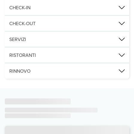
Rilassati in una delle 48 camere della struttura, complete di aria 
CHECK-IN
Le distanze sono visualizzate con un'approssimazione di 0,1 chilom
Dalle ore 13:00 Istruzioni
CHECK-OUT
Leggi Tutto
Entro le: 11:00
SERVIZI
Approfitta dei servizi ricreativi disponibili, che includono una pis
RISTORANTI
Potrai usufruire di una postazione PC, check-in veloce e check-out
L'eccellente ristorante di un hotel dispone di un bar/lounge e una 
RINNOVO
La struttura osserva la chiusura tra il 15 ottobre e il 14 maggio.