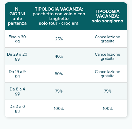
N.
TIPOLOGIA VACANZA:
TIPOLOGIA
GIORNI
pacchetto con volo o con
VACANZA:
ante
traghetto
solo soggiorno
partenza
solo tour - crociera
Fino a 30
Cancellazione
25%
gg
gratuita
Da 29 a 20
Cancellazione
40%
gg
gratuita
Da 19 a 9
Cancellazione
50%
gg
gratuita
Da 8 a 4
75%
75%
gg
Da 3 a 0
100%
100%
gg