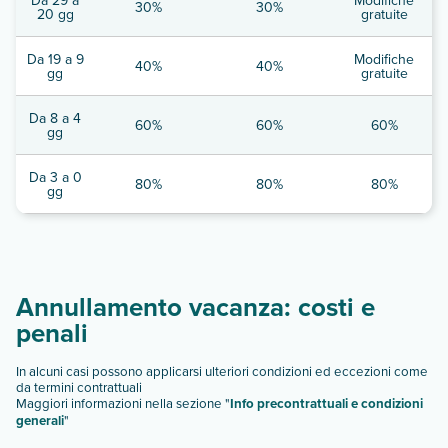
30%
30%
20 gg
gratuite
Da 19 a 9
Modifiche
40%
40%
gg
gratuite
Da 8 a 4
60%
60%
60%
gg
Da 3 a 0
80%
80%
80%
gg
Annullamento vacanza: costi e
penali
In alcuni casi possono applicarsi ulteriori condizioni ed eccezioni come
da termini contrattuali
Maggiori informazioni nella sezione "
Info precontrattuali e condizioni
generali
"