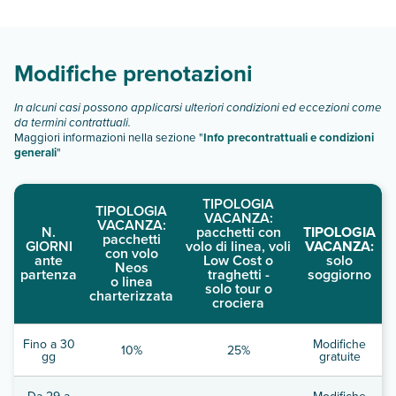
Scopri tutti i dettagli nel paragrafo dedicato "
Info e
descrizione
".
Modifiche prenotazioni
In alcuni casi possono applicarsi ulteriori condizioni ed eccezioni come
da termini contrattuali.
Maggiori informazioni nella sezione "
Info precontrattuali e condizioni
generali
"
TIPOLOGIA
TIPOLOGIA
VACANZA:
VACANZA:
N.
pacchetti con
TIPOLOGIA
pacchetti
GIORNI
volo di linea, voli
VACANZA:
con volo
ante
Low Cost o
solo
Neos
partenza
traghetti -
soggiorno
o linea
solo tour o
charterizzata
crociera
Fino a 30
Modifiche
10%
25%
gg
gratuite
Da 29 a
Modifiche