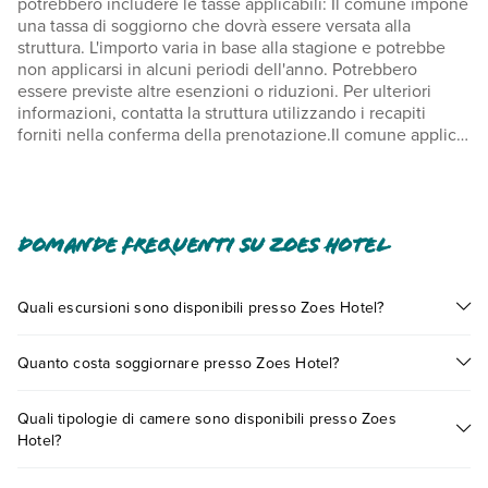
potrebbero includere le tasse applicabili: Il comune impone
una tassa di soggiorno che dovrà essere versata alla
struttura. L'importo varia in base alla stagione e potrebbe
non applicarsi in alcuni periodi dell'anno. Potrebbero
essere previste altre esenzioni o riduzioni. Per ulteriori
informazioni, contatta la struttura utilizzando i recapiti
forniti nella conferma della prenotazione.Il comune applica
una tassa di soggiorno: dal giorno 1 novembre al giorno 31
marzo, 1.50 EUR per sistemazione, a notte Il comune
applica una tassa di soggiorno: dal giorno 1 aprile al giorno
31 ottobre, 5.00 EUR per sistemazione, a notte Abbiamo
incluso tutti i costi che ci ha comunicato la struttura.
Domande frequenti su Zoes Hotel
In base alla normativa vigente, non si accettano pagamenti
in contanti per importi superiori a 500 EUR. Per maggiori
Quali escursioni sono disponibili presso Zoes Hotel?
informazioni, contatta direttamente la struttura utilizzando i
Tante sono le escursioni che potrai vivere soggiornando
recapiti indicati nella conferma della prenotazione. Piscina
Quanto costa soggiornare presso Zoes Hotel?
presso Zoes Hotel. Scoprile tutte nella
sezione dedicata
o
accessibile dalle 08:00 alle 20:00.È disponibile il check-
contatta il call center chiamando il numero 0721.17231 o
out senza contatti.
I prezzi di Zoes Hotel possono variare in base a vari fattori
prenotando un appuntamento
.
Quali tipologie di camere sono disponibili presso Zoes
(per es. date, condizioni dell'hotel, ecc). Per consultare i
Hotel?
prezzi, compila il motore di ricerca e scegli quando partire.
Zoes Hotel dispone di diverse tipologie di camere: