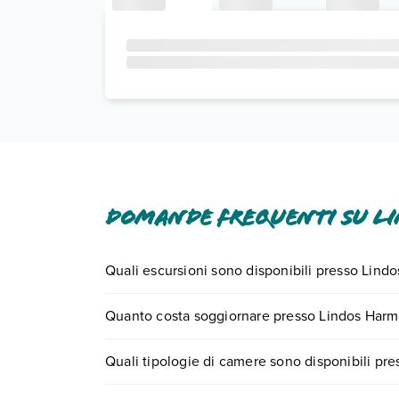
Domande frequenti su Li
Quali escursioni sono disponibili presso Lind
Tante sono le escursioni che potrai vivere sogg
Quanto costa soggiornare presso Lindos Harm
0721.17231 o
prenotando un appuntamento
.
I prezzi di Lindos Harmony Suites possono variare 
Quali tipologie di camere sono disponibili pr
quando partire.
Lindos Harmony Suites dispone di diverse tipol