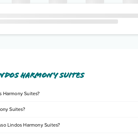
ndos Harmony Suites
os Harmony Suites?
iornando presso Lindos Harmony Suites. Scoprile tutte nella
sezione d
ony Suites?
in base a vari fattori (per es. date, condizioni dell'hotel, ecc). Per con
esso Lindos Harmony Suites?
ogie di camere: