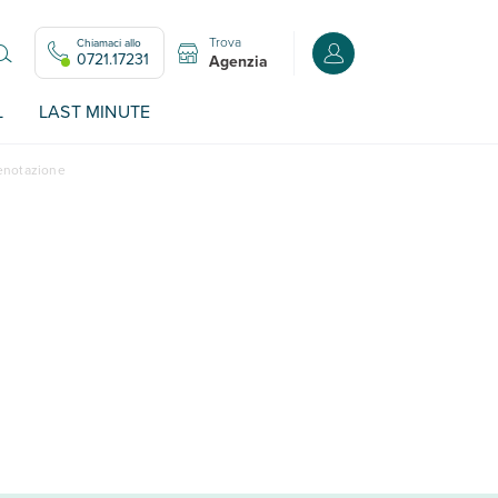
Trova
Chiamaci allo
Accedi o registrati all
0721.17231
Agenzia
L
LAST MINUTE
renotazione