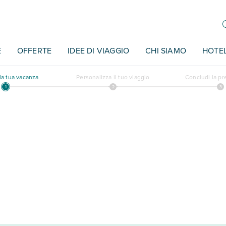
E
OFFERTE
IDEE DI VIAGGIO
CHI SIAMO
HOTE
a tua vacanza
Personalizza il tuo viaggio
Concludi la p