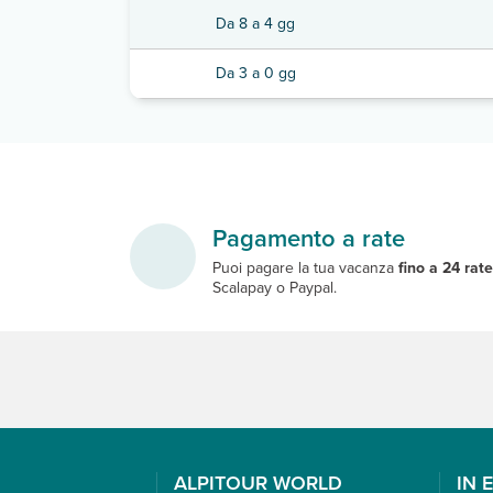
Da 8 a 4 gg
Da 3 a 0 gg
Pagamento a rate
Puoi pagare la tua vacanza
fino a 24 rat
Scalapay o Paypal.
ALPITOUR WORLD
IN 