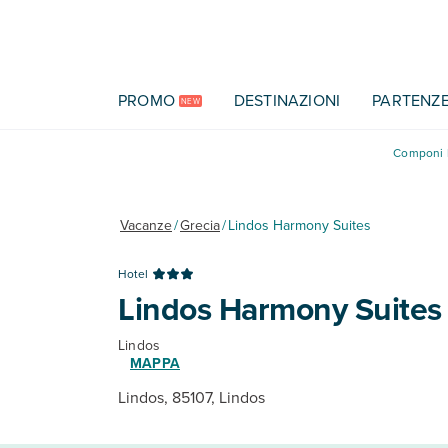
Vai al contenuto principale
PROMO
DESTINAZIONI
PARTENZ
NEW
Componi l
Vacanze
/
Grecia
/
Lindos Harmony Suites
Hotel
Lindos Harmony Suites
Lindos
MAPPA
Lindos, 85107, Lindos