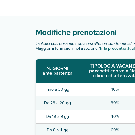
Scopri tutti i dettagli nel paragrafo dedicato "
Inf
Modifiche prenotazioni
In alcuni casi possono applicarsi ulteriori condizioni ed 
Maggiori informazioni nella sezione "
Info precontrattual
TIPOLOGIA VACANZ
N. GIORNI
pacchetti con volo N
ante partenza
o linea charterizzat
Fino a 30 gg
10%
Da 29 a 20 gg
30%
Da 19 a 9 gg
40%
Da 8 a 4 gg
60%