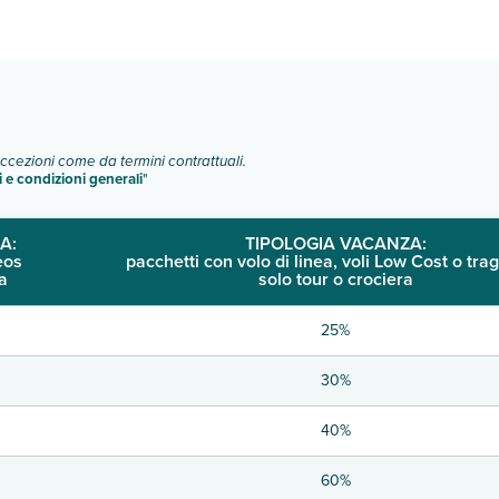
o e descrizione
".
eccezioni come da termini contrattuali.
i e condizioni generali
"
A:
TIPOLOGIA VACANZA:
eos
pacchetti con volo di linea, voli Low Cost o trag
a
solo tour o crociera
25%
30%
40%
60%