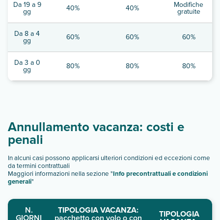
Da 19 a 9
Modifiche
40%
40%
gg
gratuite
Da 8 a 4
60%
60%
60%
gg
Da 3 a 0
80%
80%
80%
gg
Annullamento vacanza: costi e
penali
In alcuni casi possono applicarsi ulteriori condizioni ed eccezioni come
da termini contrattuali
Maggiori informazioni nella sezione "
Info precontrattuali e condizioni
generali
"
N.
TIPOLOGIA VACANZA:
TIPOLOGIA
GIORNI
pacchetto con volo o con