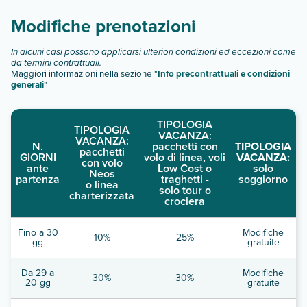
Modifiche prenotazioni
In alcuni casi possono applicarsi ulteriori condizioni ed eccezioni come
da termini contrattuali.
Maggiori informazioni nella sezione "
Info precontrattuali e condizioni
generali
"
TIPOLOGIA
TIPOLOGIA
VACANZA:
VACANZA:
N.
pacchetti con
TIPOLOGIA
pacchetti
GIORNI
volo di linea, voli
VACANZA:
con volo
ante
Low Cost o
solo
Neos
partenza
traghetti -
soggiorno
o linea
solo tour o
charterizzata
crociera
Fino a 30
Modifiche
10%
25%
gg
gratuite
Da 29 a
Modifiche
30%
30%
20 gg
gratuite