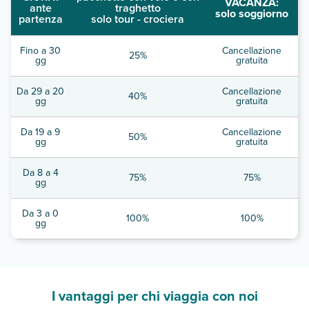
VACANZA:
ante
traghetto
solo soggiorno
partenza
solo tour - crociera
Fino a 30
Cancellazione
25%
gg
gratuita
Da 29 a 20
Cancellazione
40%
gg
gratuita
Da 19 a 9
Cancellazione
50%
gg
gratuita
Da 8 a 4
75%
75%
gg
Da 3 a 0
100%
100%
gg
I vantaggi per chi viaggia con noi