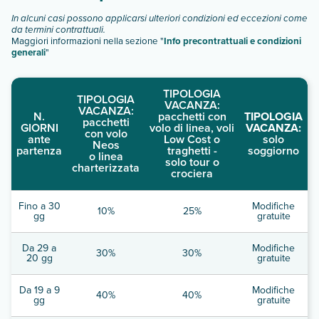
In alcuni casi possono applicarsi ulteriori condizioni ed eccezioni come
da termini contrattuali.
Maggiori informazioni nella sezione "
Info precontrattuali e condizioni
generali
"
TIPOLOGIA
TIPOLOGIA
VACANZA:
VACANZA:
N.
pacchetti con
TIPOLOGIA
pacchetti
GIORNI
volo di linea, voli
VACANZA:
con volo
ante
Low Cost o
solo
Neos
partenza
traghetti -
soggiorno
o linea
solo tour o
charterizzata
crociera
Fino a 30
Modifiche
10%
25%
gg
gratuite
Da 29 a
Modifiche
30%
30%
20 gg
gratuite
Da 19 a 9
Modifiche
40%
40%
gg
gratuite