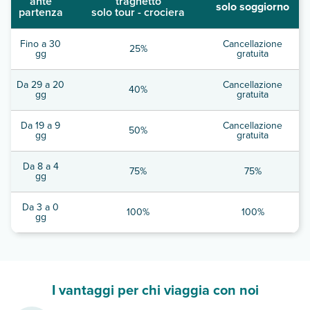
ante
traghetto
solo soggiorno
partenza
solo tour - crociera
Fino a 30
Cancellazione
25%
gg
gratuita
Da 29 a 20
Cancellazione
40%
gg
gratuita
Da 19 a 9
Cancellazione
50%
gg
gratuita
Da 8 a 4
75%
75%
gg
Da 3 a 0
100%
100%
gg
I vantaggi per chi viaggia con noi