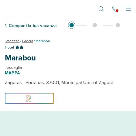
Vai al contenuto principale
Apr
1
.
Componi la tua vacanza
Vacanze
/
Grecia
/
Marabou
Hotel
Marabou
Tessaglia
MAPPA
Zagoras - Portarias, 37001, Municipal Unit of Zagora