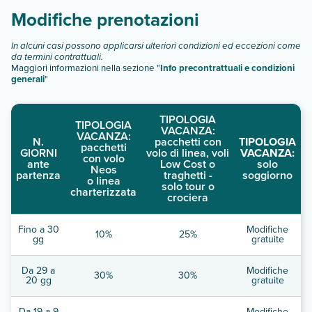
Modifiche prenotazioni
In alcuni casi possono applicarsi ulteriori condizioni ed eccezioni come
da termini contrattuali.
Maggiori informazioni nella sezione "
Info precontrattuali e condizioni
generali
"
TIPOLOGIA
TIPOLOGIA
VACANZA:
VACANZA:
N.
pacchetti con
TIPOLOGIA
pacchetti
GIORNI
volo di linea, voli
VACANZA:
con volo
ante
Low Cost o
solo
Neos
partenza
traghetti -
soggiorno
o linea
solo tour o
charterizzata
crociera
Fino a 30
Modifiche
10%
25%
gg
gratuite
Da 29 a
Modifiche
30%
30%
20 gg
gratuite
Da 19 a 9
Modifiche