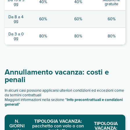
40%
40%
gg
gratuite
Da 8 a 4
60%
60%
60%
gg
Da 3 a 0
80%
80%
80%
gg
Annullamento vacanza: costi e
penali
In alcuni casi possono applicarsi ulteriori condizioni ed eccezioni come
da termini contrattuali
Maggiori informazioni nella sezione "
Info precontrattuali e condizioni
generali
"
N.
TIPOLOGIA VACANZA:
TIPOLOGIA
GIORNI
pacchetto con volo o con
VACANZA: