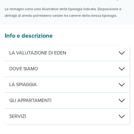
Le immagini sono solo illustrative della tipologia indicata. Disposizione e
dettagli di arredo potrebbero variare tra camere della stessa tipologia.
Info e descrizione
LA VALUTAZIONE DI EDEN
Semplicità a contatto con la natura
DOVE SIAMO
Complesso di studio inseriti in una graziosa villa in posizione ria
Skala, a 500 m dalla spiaggia, 1 km dal centro, 35 da Argostoli e d
LA SPIAGGIA
a 500 m, di sabbia e attrezzata con lettini e ombrelloni a pagament
GLI APPARTAMENTI
2
17 studio (20-25 m
, max 4 adulti) disposti su 3 piani con servizi
SERVIZI
una piscina con lettini e ombrelloni a disposizione (teli mare non di