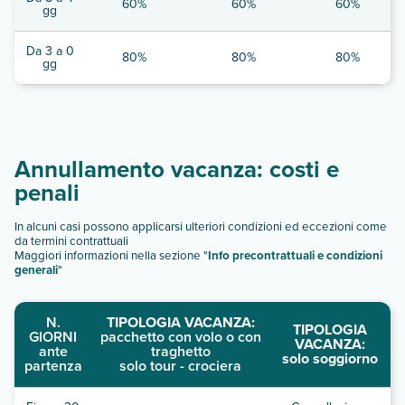
60%
60%
60%
gg
Da 3 a 0
80%
80%
80%
gg
Annullamento vacanza: costi e
penali
In alcuni casi possono applicarsi ulteriori condizioni ed eccezioni come
da termini contrattuali
Maggiori informazioni nella sezione "
Info precontrattuali e condizioni
generali
"
N.
TIPOLOGIA VACANZA:
TIPOLOGIA
GIORNI
pacchetto con volo o con
VACANZA:
ante
traghetto
solo soggiorno
partenza
solo tour - crociera