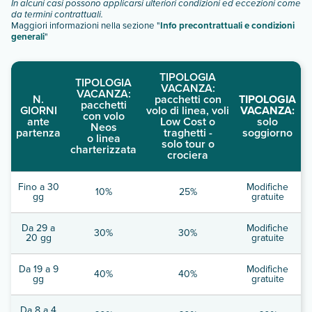
descrizione
".
In alcuni casi possono applicarsi ulteriori condizioni ed eccezioni come
da termini contrattuali.
Maggiori informazioni nella sezione "
Info precontrattuali e condizioni
generali
"
TIPOLOGIA
TIPOLOGIA
VACANZA:
VACANZA:
N.
pacchetti con
TIPOLOGIA
pacchetti
GIORNI
volo di linea, voli
VACANZA:
con volo
ante
Low Cost o
solo
Neos
partenza
traghetti -
soggiorno
o linea
solo tour o
charterizzata
crociera
Fino a 30
Modifiche
10%
25%
gg
gratuite
Da 29 a
Modifiche
30%
30%
20 gg
gratuite
Da 19 a 9
Modifiche
40%
40%
gg
gratuite
Da 8 a 4