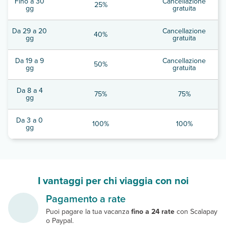
Fino a 30
Cancellazione
25%
gg
gratuita
Da 29 a 20
Cancellazione
40%
gg
gratuita
Da 19 a 9
Cancellazione
50%
gg
gratuita
Da 8 a 4
75%
75%
gg
Da 3 a 0
100%
100%
gg
I vantaggi per chi viaggia con noi
Pagamento a rate
Puoi pagare la tua vacanza
fino a 24 rate
con Scalapay
o Paypal.