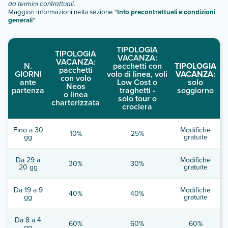
da termini contrattuali.
Maggiori informazioni nella sezione "
Info precontrattuali e condizioni
generali
"
TIPOLOGIA
TIPOLOGIA
VACANZA:
VACANZA:
N.
pacchetti con
TIPOLOGIA
pacchetti
GIORNI
volo di linea, voli
VACANZA:
con volo
ante
Low Cost o
solo
Neos
partenza
traghetti -
soggiorno
o linea
solo tour o
charterizzata
crociera
Fino a 30
Modifiche
10%
25%
gg
gratuite
Da 29 a
Modifiche
30%
30%
20 gg
gratuite
Da 19 a 9
Modifiche
40%
40%
gg
gratuite
Da 8 a 4
60%
60%
60%
gg