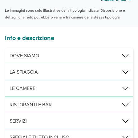
Le immagini sono solo illustrative della tipologia indicata. Disposizione e
dettagli di arredo potrebbero variare tra camere della stessa tipologia.
Info e descrizione
DOVE SIAMO
Agios Ioannis, a 30 m dalla spiaggia, a 3 km da Benitses e Moraitik
LA SPIAGGIA
di ciottoli di fronte all’hotel, attrezzata con lettini e ombrelloni a d
LE CAMERE
170 camere comfort con servizi privati, aria condizionata, TV sate
RISTORANTI E BAR
un ristorante, un bar in piscina e un lobby bar.
SERVIZI
una piscina attrezzata con ombrelloni e lettini a disposizione (te
SPECIALE TUTTO INCLUSO