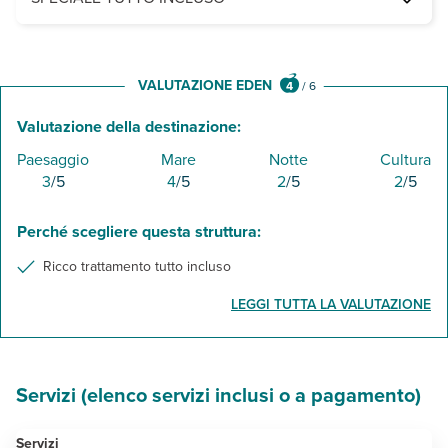
- colazione, pranzo e cena a buffet presso il ristorante
- consumo illimitato in bicchiere di acqua, soft drink, vino locale, b
- snack h 10-12.30, 14.30-19.30, 21.30-23 e tea time h 17-18 presso 
VALUTAZIONE EDEN
4
/
6
Valutazione della destinazione:
Paesaggio
Mare
Notte
Cultura
3
/5
4
/5
2
/5
2
/5
Perché scegliere questa struttura:
Ricco trattamento tutto incluso
LEGGI TUTTA LA VALUTAZIONE
Servizi (elenco servizi inclusi o a pagamento)
Servizi