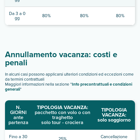
Da 3 a 0
80%
80%
80%
gg
Annullamento vacanza: costi e
penali
In alcuni casi possono applicarsi ulteriori condizioni ed eccezioni come
da termini contrattuali
Maggiori informazioni nella sezione "
Info precontrattuali e condizioni
generali
"
N.
TIPOLOGIA VACANZA:
TIPOLOGIA
GIORNI
pacchetto con volo o con
VACANZA:
ante
traghetto
solo soggiorno
partenza
solo tour - crociera
Fino a 30
Cancellazione
25%