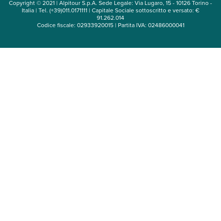
Copyright © 2021 | Alpitour S.p.A. Sede Legale: Via Lugaro, 15 - 10126 Torino -
Italia | Tel. (+39)011.0171111 | Capitale Sociale sottoscritto e versato: €
91.262.014
Codice fiscale: 02933920015 | Partita IVA: 02486000041