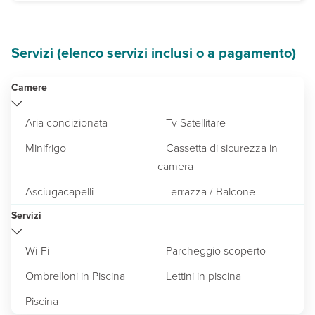
una piscina con area separata per bambini con lettini e ombrelloni 
Servizi (elenco servizi inclusi o a pagamento)
Camere
Aria condizionata
Tv Satellitare
Minifrigo
Cassetta di sicurezza in
camera
Asciugacapelli
Terrazza / Balcone
Servizi
Wi-Fi
Parcheggio scoperto
Ombrelloni in Piscina
Lettini in piscina
Piscina