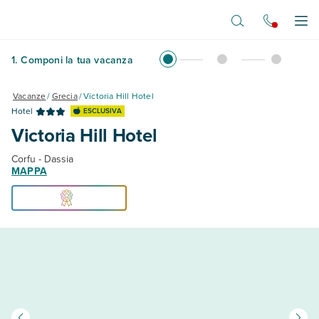
Vai al contenuto principale
Apr
1
.
Componi la tua vacanza
Vacanze
/
Grecia
/
Victoria Hill Hotel
Hotel
ESCLUSIVA
Victoria Hill Hotel
Corfu - Dassia
MAPPA