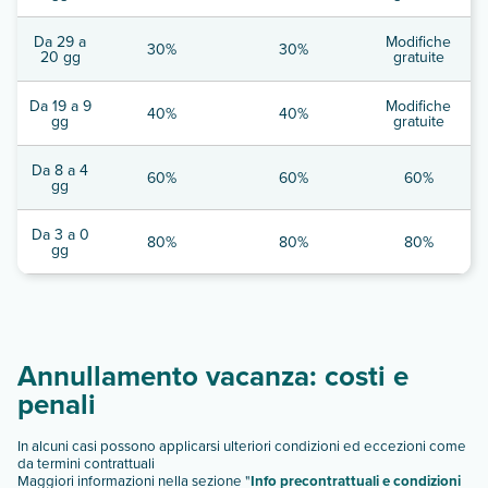
Da 29 a
Modifiche
30%
30%
20 gg
gratuite
Da 19 a 9
Modifiche
40%
40%
gg
gratuite
Da 8 a 4
60%
60%
60%
gg
Da 3 a 0
80%
80%
80%
gg
Annullamento vacanza: costi e
penali
In alcuni casi possono applicarsi ulteriori condizioni ed eccezioni come
da termini contrattuali
Maggiori informazioni nella sezione "
Info precontrattuali e condizioni