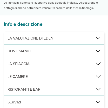
Le immagini sono solo illustrative della tipologia indicata. Disposizione e
dettagli di arredo potrebbero variare tra camere della stessa tipologia.
Info e descrizione
LA VALUTAZIONE DI EDEN
Per chi cerca tranquillità e relax
DOVE SIAMO
Piacevole hotel situato su una collinetta in cui regna un’
atmosfera
Dassia, a 400 m dalla spiaggia, 500 dal centro, 13 km dall’aeropor
LA SPIAGGIA
a 400 m, di sabbia mista a ciottoli e attrezzata con lettini e ombre
LE CAMERE
2
42 camere (17 m
) disposte in 3 edifici di 3 piani con servizi pri
RISTORANTI E BAR
un ristorante e 2 bar.
SERVIZI