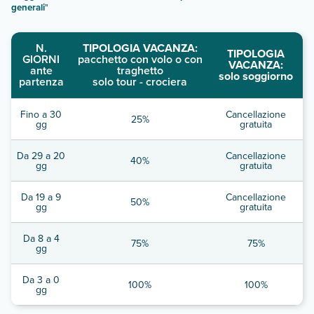
generali
"
N.
TIPOLOGIA VACANZA:
TIPOLOGIA
GIORNI
pacchetto con volo o con
VACANZA:
ante
traghetto
solo soggiorno
partenza
solo tour - crociera
Fino a 30
Cancellazione
25%
gg
gratuita
Da 29 a 20
Cancellazione
40%
gg
gratuita
Da 19 a 9
Cancellazione
50%
gg
gratuita
Da 8 a 4
75%
75%
gg
Da 3 a 0
100%
100%
gg