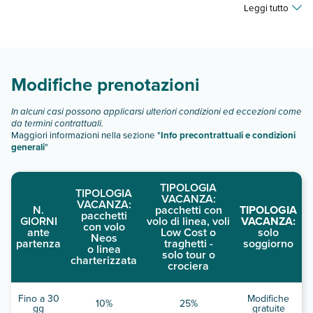
Victoria Hill Hotel dispone di diverse tipologie di camere:
Leggi tutto
camera standard
vista mare
camera superior vista mare
family superior
Modifiche prenotazioni
Scopri tutti i dettagli nel paragrafo dedicato "
Info e
descrizione
".
In alcuni casi possono applicarsi ulteriori condizioni ed eccezioni come
da termini contrattuali.
Maggiori informazioni nella sezione "
Info precontrattuali e condizioni
generali
"
TIPOLOGIA
TIPOLOGIA
VACANZA:
VACANZA:
N.
pacchetti con
TIPOLOGIA
pacchetti
GIORNI
volo di linea, voli
VACANZA:
con volo
ante
Low Cost o
solo
Neos
partenza
traghetti -
soggiorno
o linea
solo tour o
charterizzata
crociera
Fino a 30
Modifiche
10%
25%
gg
gratuite