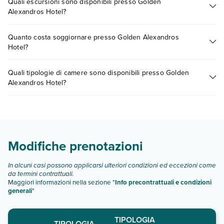
Quali escursioni sono disponibili presso Golden
pagamento tra cui: aria condizionata, asciugacapelli, minifrigo.
Alexandros Hotel?
Scopri tutti i dettagli nel paragrafo dedicato "
Info e
descrizione
".
Tante sono le escursioni che potrai vivere soggiornando
Quanto costa soggiornare presso Golden Alexandros
presso Golden Alexandros Hotel. Scoprile tutte nella
sezione
Hotel?
dedicata
o contatta il call center chiamando il numero
0721.17231 o
prenotando un appuntamento
.
I prezzi di Golden Alexandros Hotel possono variare in base a
Quali tipologie di camere sono disponibili presso Golden
vari fattori (per es. date, condizioni dell'hotel, ecc). Per
Alexandros Hotel?
consultare i prezzi, compila il motore di ricerca e scegli
quando partire.
Golden Alexandros Hotel dispone di diverse tipologie di
camere:
camera promo
camera vista giardino
Modifiche prenotazioni
camera vista mare
camera vista giardino singola:
In alcuni casi possono applicarsi ulteriori condizioni ed eccezioni come
Scopri tutti i dettagli nel paragrafo dedicato "
Info e
da termini contrattuali.
Maggiori informazioni nella sezione "
Info precontrattuali e condizioni
descrizione
".
generali
"
TIPOLOGIA
TIPOLOGIA