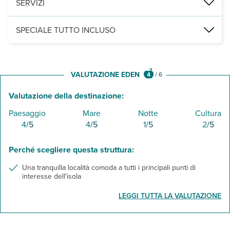
SERVIZI
una piscina con area separata per bambini attrezzata con ombrelloni
SPECIALE TUTTO INCLUSO
- colazione, pranzo e cena a buffet presso il ristorante
- consumo illimitato in bicchiere di acqua, soft drink, bevande alco
- snack h 11-18 presso il bar
VALUTAZIONE EDEN
4
/
6
Valutazione della destinazione:
Paesaggio
Mare
Notte
Cultura
4
/5
4
/5
1
/5
2
/5
Perché scegliere questa struttura:
Una tranquilla località comoda a tutti i principali punti di
interesse dell'isola
LEGGI TUTTA LA VALUTAZIONE