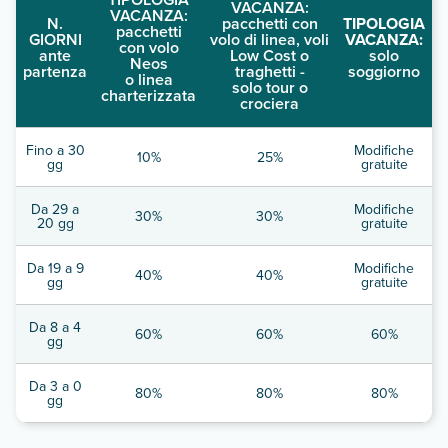
VACANZA:
VACANZA:
N.
pacchetti con
TIPOLOGIA
pacchetti
GIORNI
volo di linea, voli
VACANZA:
con volo
ante
Low Cost o
solo
Neos
partenza
traghetti -
soggiorno
o linea
solo tour o
charterizzata
crociera
Fino a 30
Modifiche
10%
25%
gg
gratuite
Da 29 a
Modifiche
30%
30%
20 gg
gratuite
Da 19 a 9
Modifiche
40%
40%
gg
gratuite
Da 8 a 4
60%
60%
60%
gg
Da 3 a 0
80%
80%
80%
gg