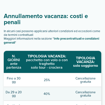
Annullamento vacanza: costi e
penali
In alcuni casi possono applicarsi ulteriori condizioni ed eccezioni come
da termini contrattuali
Maggiori informazioni nella sezione "
Info precontrattuali e condizioni
generali
"
N.
TIPOLOGIA VACANZA:
TIPOLOGIA
GIORNI
pacchetto con volo o con
VACANZA:
ante
traghetto
solo soggiorno
partenza
solo tour - crociera
Fino a 30
Cancellazione
25%
gg
gratuita
Da 29 a 20
Cancellazione
40%
gg
gratuita