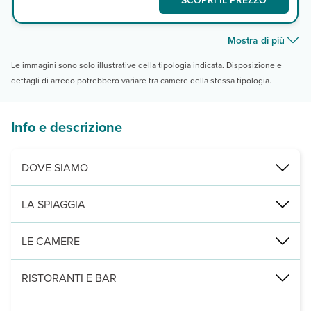
Mostra di più
Le immagini sono solo illustrative della tipologia indicata. Disposizione e
dettagli di arredo potrebbero variare tra camere della stessa tipologia.
Info e descrizione
DOVE SIAMO
Perama, a 300 m dalla spiaggia, 4 km da Benitses, 10 km da Corfù c
LA SPIAGGIA
di ciottoli a 300 m, attrezzata con ombrelloni e lettini a pagamento 
LE CAMERE
2
95 camere (25 m
) distribuite su 4 piani con servizi privati, as
RISTORANTI E BAR
un ristorante principale e 2 bar, di cui uno presso la piscina e un 