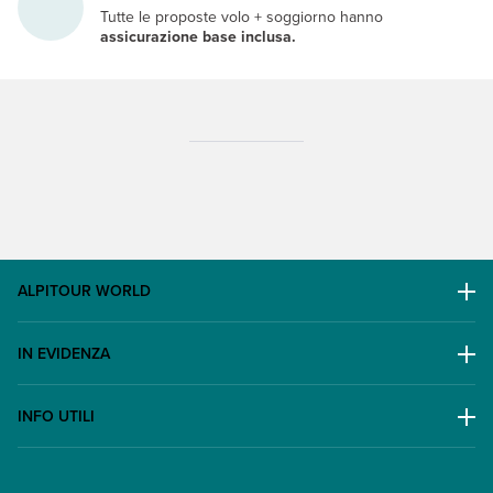
Tutte le proposte volo + soggiorno hanno
assicurazione base inclusa.
ALPITOUR WORLD
AWARD
IN EVIDENZA
Il Gruppo
Escursioni
Lavora con noi
INFO UTILI
Offerte
Contatti
FAQ
Promo