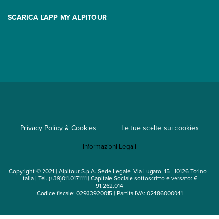
Area riservata
Opzione Flexi
Racconti
SCARICA L'APP MY ALPITOUR
Assicurazioni
Condizioni generali di contratto
Partnership
App My Alpitour World
Documenti per l'espatrio
Parti e Riparti
Convenzioni
Trova un'agenzia
Viaggi di gruppo
Metodi di pagamento
Regole per viaggiare
Cataloghi
Privacy Policy & Cookies
Le tue scelte sui cookies
Mappa del sito
Informazioni Legali
Noleggio auto
Copyright © 2021 | Alpitour S.p.A. Sede Legale: Via Lugaro, 15 - 10126 Torino -
Italia | Tel. (+39)011.0171111 | Capitale Sociale sottoscritto e versato: €
91.262.014
Codice fiscale: 02933920015 | Partita IVA: 02486000041