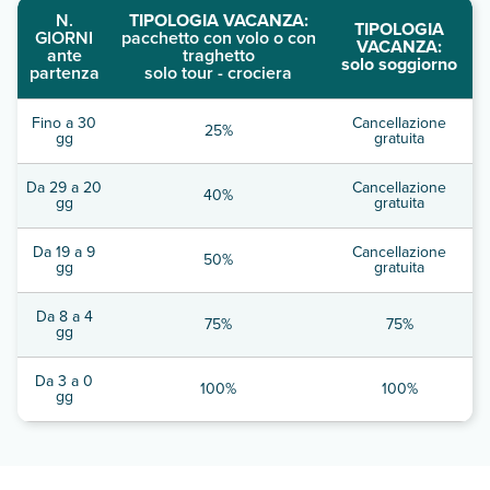
N.
TIPOLOGIA VACANZA:
TIPOLOGIA
GIORNI
pacchetto con volo o con
VACANZA:
ante
traghetto
solo soggiorno
partenza
solo tour - crociera
Fino a 30
Cancellazione
25%
gg
gratuita
Da 29 a 20
Cancellazione
40%
gg
gratuita
Da 19 a 9
Cancellazione
50%
gg
gratuita
Da 8 a 4
75%
75%
gg
Da 3 a 0
100%
100%
gg