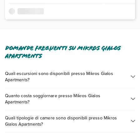
Domande frequenti su Mikros Gialos
Apartments
Quali escursioni sono disponibili presso Mikros Gialos
Apartments?
Tante sono le escursioni che potrai vivere soggiornando
Quanto costa soggiornare presso Mikros Gialos
presso Mikros Gialos Apartments. Scoprile tutte nella
sezione
Apartments?
dedicata
o contatta il call center chiamando il numero
0721.17231 o
prenotando un appuntamento
.
I prezzi di Mikros Gialos Apartments possono variare in base a
Quali tipologie di camere sono disponibili presso Mikros
vari fattori (per es. date, condizioni dell'hotel, ecc). Per
Gialos Apartments?
consultare i prezzi, compila il motore di ricerca e scegli
quando partire.
Mikros Gialos Apartments dispone di diverse tipologie di