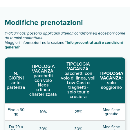
camere:
Scopri tutti i dettagli nel paragrafo dedicato "
Info e
descrizione
".
Modifiche prenotazioni
In alcuni casi possono applicarsi ulteriori condizioni ed eccezioni come
da termini contrattuali.
Maggiori informazioni nella sezione "
Info precontrattuali e condizioni
generali
"
TIPOLOGIA
TIPOLOGIA
VACANZA:
VACANZA:
N.
pacchetti con
TIPOLOGIA
pacchetti
GIORNI
volo di linea, voli
VACANZA:
con volo
ante
Low Cost o
solo
Neos
partenza
traghetti -
soggiorno
o linea
solo tour o
charterizzata
crociera
Fino a 30
Modifiche
10%
25%
gg
gratuite
Da 29 a
Modifiche
30%
30%