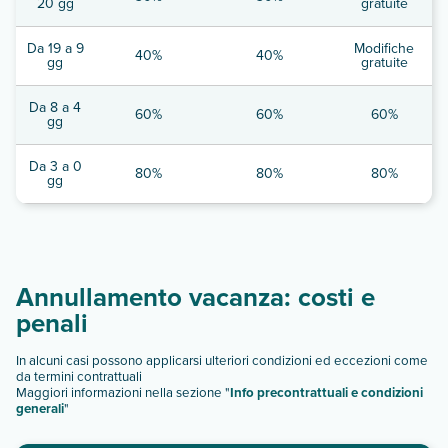
20 gg
gratuite
Da 19 a 9
Modifiche
40%
40%
gg
gratuite
Da 8 a 4
60%
60%
60%
gg
Da 3 a 0
80%
80%
80%
gg
Annullamento vacanza: costi e
penali
In alcuni casi possono applicarsi ulteriori condizioni ed eccezioni come
da termini contrattuali
Maggiori informazioni nella sezione "
Info precontrattuali e condizioni
generali
"