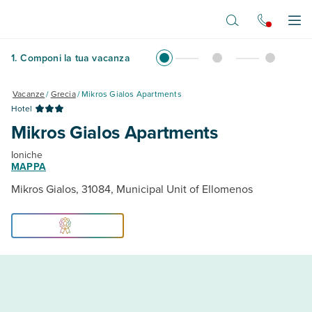
Vai al contenuto principale
Apr
1
.
Componi la tua vacanza
Vacanze
/
Grecia
/
Mikros Gialos Apartments
Hotel
Mikros Gialos Apartments
Ioniche
MAPPA
Mikros Gialos, 31084, Municipal Unit of Ellomenos