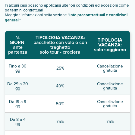
In alcuni casi possono applicarsi ulteriori condizioni ed eccezioni come
da termini contrattuali
Maggiori informazioni nella sezione "
Info precontrattuali e condizioni
generali
"
N.
TIPOLOGIA VACANZA:
TIPOLOGIA
GIORNI
pacchetto con volo o con
VACANZA:
ante
traghetto
solo soggiorno
partenza
solo tour - crociera
Fino a 30
Cancellazione
25%
gg
gratuita
Da 29 a 20
Cancellazione
40%
gg
gratuita
Da 19 a 9
Cancellazione
50%
gg
gratuita
Da 8 a 4
75%
75%
gg