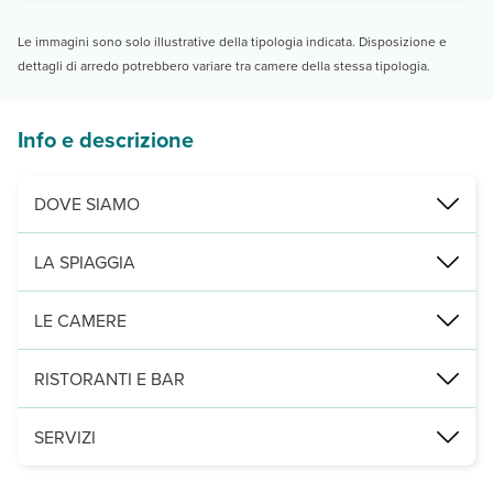
Le immagini sono solo illustrative della tipologia indicata. Disposizione e
dettagli di arredo potrebbero variare tra camere della stessa tipologia.
Info e descrizione
DOVE SIAMO
Argassi, direttamente sul mare, a 100 m dal centro, 5 km da Zante 
LA SPIAGGIA
sabbia mista a ciottoli, attrezzata con ombrelloni e lettini a pagame
LE CAMERE
2
87 camere distribuite su 3 piani (20 m
) con servizi privati, asci
RISTORANTI E BAR
un ristorante principale a buffet e un bar presso la piscina.
SERVIZI
una
piscina con lettini e ombrelloni a disposizione (teli mare non