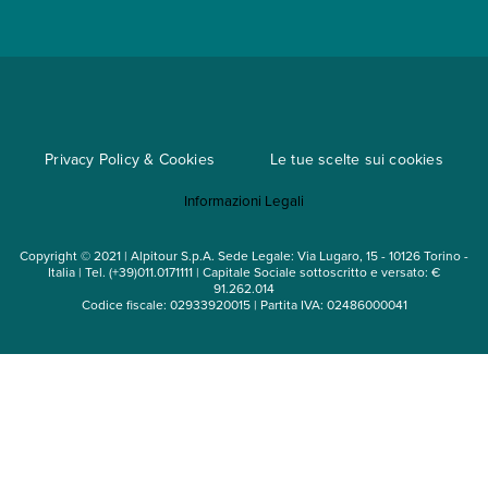
Convenzioni
Trova un'agenzia
Viaggi di gruppo
Metodi di pagamento
Regole per viaggiare
Cataloghi
Privacy Policy & Cookies
Le tue scelte sui cookies
Mappa del sito
Informazioni Legali
Noleggio auto
Copyright © 2021 | Alpitour S.p.A. Sede Legale: Via Lugaro, 15 - 10126 Torino -
Italia | Tel. (+39)011.0171111 | Capitale Sociale sottoscritto e versato: €
91.262.014
Codice fiscale: 02933920015 | Partita IVA: 02486000041