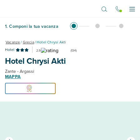
Vai al contenuto principale
Apr
1
.
Componi la tua vacanza
Vacanze
/
Grecia
/
Hotel Chrysi Akti
Hotel
2,9
(
134
)
Hotel Chrysi Akti
Zante - Argassi
MAPPA