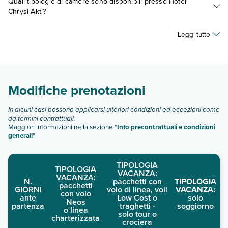
Quali tipologie di camere sono disponibili presso Hotel
fattori (per es. date, condizioni dell'hotel, ecc). Per consultare i
Chrysi Akti?
prezzi, compila il motore di ricerca e scegli quando partire.
Hotel Chrysi Akti dispone di diverse tipologie di camere:
Leggi tutto
doppia\tripla standard
doppia standard
Scopri tutti i dettagli nel paragrafo dedicato "
Info e
descrizione
".
Modifiche prenotazioni
In alcuni casi possono applicarsi ulteriori condizioni ed eccezioni come
da termini contrattuali.
Maggiori informazioni nella sezione "
Info precontrattuali e condizioni
generali
"
TIPOLOGIA
TIPOLOGIA
VACANZA:
VACANZA:
N.
pacchetti con
TIPOLOGIA
pacchetti
GIORNI
volo di linea, voli
VACANZA:
con volo
ante
Low Cost o
solo
Neos
partenza
traghetti -
soggiorno
o linea
solo tour o
charterizzata
crociera