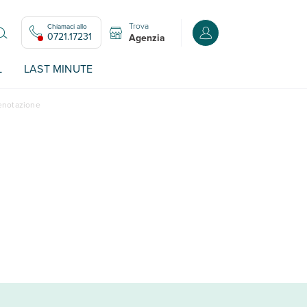
Trova
Chiamaci allo
Accedi o registrati all
0721.17231
Agenzia
L
LAST MINUTE
renotazione