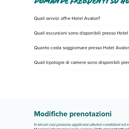
Domande frequenti su H
Quali servizi offre Hotel Avalon?
Hotel Avalon offre diversi servizi inclusi o a paga
Quali escursioni sono disponibili presso Hote
Scopri tutti i dettagli nel paragrafo dedicato "
Inf
Tante sono le escursioni che potrai vivere sogg
Quanto costa soggiornare presso Hotel Avalo
0721.17231 o
prenotando un appuntamento
.
I prezzi di Hotel Avalon possono variare in base a
Quali tipologie di camere sono disponibili pr
partire.
Hotel Avalon dispone di diverse tipologie di ca
camera superior
camera deluxe vista mare
Scopri tutti i dettagli nel paragrafo dedicato "
Inf
Modifiche prenotazioni
In alcuni casi possono applicarsi ulteriori condizioni ed 