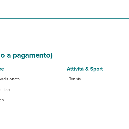
si o a pagamento)
re
Attività & Sport
ondizionata
Tennis
llitare
igo