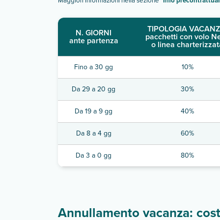
Maggiori informazioni nella sezione "
Info precontrattual
TIPOLOGIA VACANZ
N. GIORNI
pacchetti con volo N
ante partenza
o linea charterizzat
Fino a 30 gg
10%
Da 29 a 20 gg
30%
Da 19 a 9 gg
40%
Da 8 a 4 gg
60%
Da 3 a 0 gg
80%
Annullamento vacanza: costi