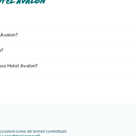
otel Avalon
mento tra cui: aria condizionata, tv satellitare, asciugacapelli, cassetta d
l Avalon?
o e descrizione
".
iornando presso Hotel Avalon. Scoprile tutte nella
sezione dedicata
o c
n?
 vari fattori (per es. date, condizioni dell'hotel, ecc). Per consultare i
esso Hotel Avalon?
mere:
o e descrizione
".
eccezioni come da termini contrattuali.