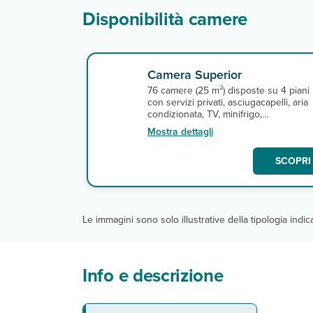
Disponibilità camere
Camera Superior
76 camere (25 m²) disposte su 4 piani
con servizi privati, asciugacapelli, aria
condizionata, TV, minifrigo,
connessione Wi-Fi gratuita nelle aree
Mostra dettagli
comuni e terrazza o balcone. A
pagamento, cassetta di sicurezza.
SCOPRI 
Le immagini sono solo illustrative della tipologia indi
Info e descrizione
La spiaggia
Le camere
Ristoranti e bar
Servizi