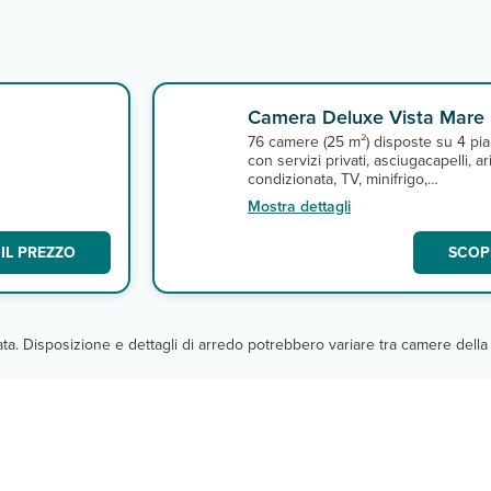
Camera Deluxe Vista Mare
76 camere (25 m²) disposte su 4 pia
con servizi privati, asciugacapelli, ar
condizionata, TV, minifrigo,
connessione Wi-Fi gratuita nelle ar
Mostra dettagli
comuni e terrazza o balcone. A
pagamento, cassetta di sicurezza.
IL PREZZO
SCOPR
Sono disponibili, con supplemento,
camere deluxe vista mare.
cata. Disposizione e dettagli di arredo potrebbero variare tra camere della 