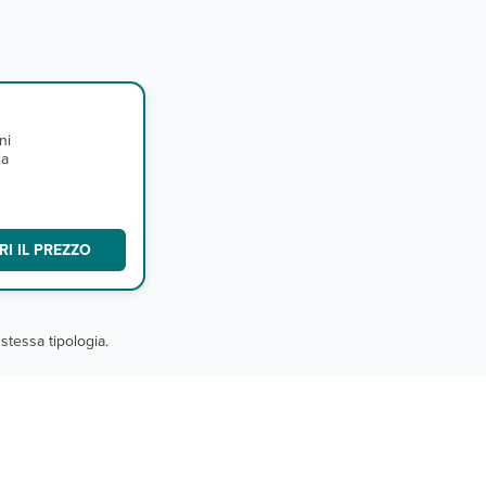
ni
ia
ee
I IL PREZZO
stessa tipologia.