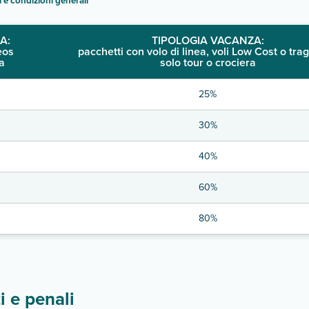
i e condizioni generali
"
A:
TIPOLOGIA VACANZA:
eos
pacchetti con volo di linea, voli Low Cost o trag
a
solo tour o crociera
25%
30%
40%
60%
80%
 e penali