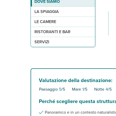
DOVE SIAMO
a 1,5 km dalla spiaggia di Zante città e a 3 da qu
76 camere (25 m²) disposte su 4 piani con servi
un ristorante e un bar.
una piscina con lettini, ombrelloni e teli mare 
LA SPIAGGIA
LE CAMERE
RISTORANTI E BAR
SERVIZI
Valutazione della destinazione:
Paesaggio
5
/5
Mare
1
/5
Notte
4
/5
Perché scegliere questa struttur
Panoramico e in un contesto naturalist