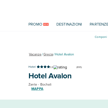
Vai al contenuto principale
PROMO
DESTINAZIONI
PARTENZ
NEW
Componi l
Vacanze
/
Grecia
/
Hotel Avalon
Hotel
3,9
(
895
)
Hotel Avalon
Zante - Bochali
MAPPA