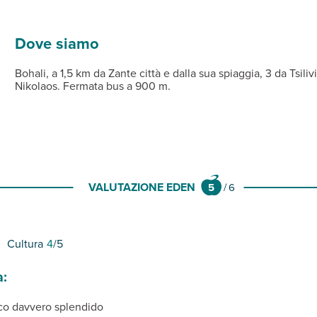
ella di Tsilivi, entrambe sabbiose, con ombrelloni e lettini a paga
zi privati, asciugacapelli, aria condizionata, TV, minifrigo, con
a disposizione, connessione Wi-Fi gratuita nelle aree comuni e par
Dove siamo
Bohali, a 1,5 km da Zante città e dalla sua spiaggia, 3 da Tsiliv
Nikolaos. Fermata bus a 900 m.
VALUTAZIONE EDEN
5
/
6
Cultura
4
/5
a:
ico davvero splendido