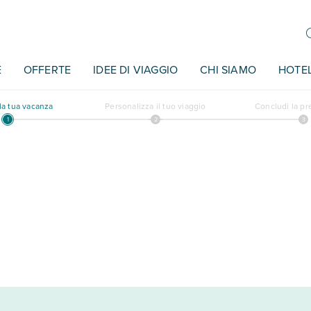
E
OFFERTE
IDEE DI VIAGGIO
CHI SIAMO
HOTE
a tua vacanza
Personalizza il tuo viaggio
Concludi la p