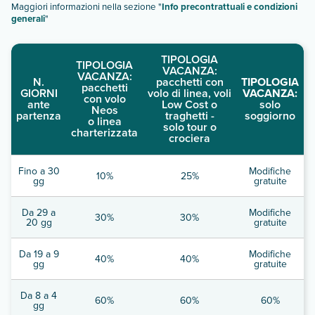
Maggiori informazioni nella sezione "
Info precontrattuali e condizioni
generali
"
TIPOLOGIA
TIPOLOGIA
VACANZA:
VACANZA:
N.
pacchetti con
TIPOLOGIA
pacchetti
GIORNI
volo di linea, voli
VACANZA:
con volo
ante
Low Cost o
solo
Neos
partenza
traghetti -
soggiorno
o linea
solo tour o
charterizzata
crociera
Fino a 30
Modifiche
10%
25%
gg
gratuite
Da 29 a
Modifiche
30%
30%
20 gg
gratuite
Da 19 a 9
Modifiche
40%
40%
gg
gratuite
Da 8 a 4
60%
60%
60%
gg