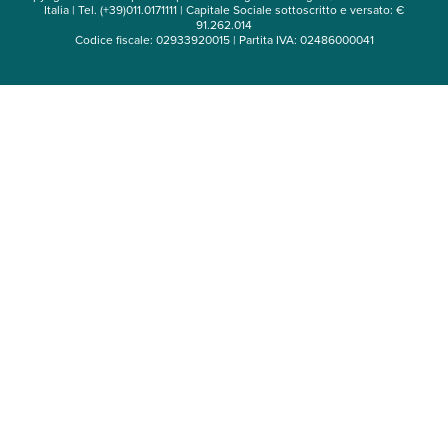
Italia | Tel. (+39)011.0171111 | Capitale Sociale sottoscritto e versato: €
91.262.014
Codice fiscale: 02933920015 | Partita IVA: 02486000041