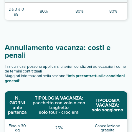
Da 3 a 0
80%
80%
80%
gg
Annullamento vacanza: costi e
penali
In alcuni casi possono applicarsi ulteriori condizioni ed eccezioni come
da termini contrattuali
Maggiori informazioni nella sezione "
Info precontrattuali e condizioni
generali
"
N.
TIPOLOGIA VACANZA:
TIPOLOGIA
GIORNI
pacchetto con volo o con
VACANZA:
ante
traghetto
solo soggiorno
partenza
solo tour - crociera
Fino a 30
Cancellazione
25%
gg
gratuita