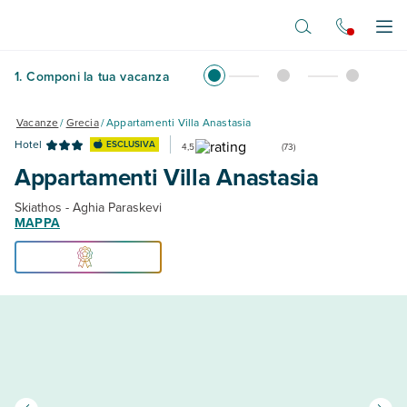
Vai al contenuto principale
Apr
1
.
Componi la tua vacanza
Vacanze
/
Grecia
/
Appartamenti Villa Anastasia
Hotel
ESCLUSIVA
4,5
(
73
)
Appartamenti Villa Anastasia
Skiathos - Aghia Paraskevi
MAPPA