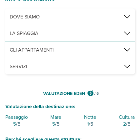
DOVE SIAMO
Agia Paraskevi, a 250 m dall’omonima spiaggia, 500 dalla zona comme
LA SPIAGGIA
a 250 m spiaggia di Agia Paraskevi, sabbiosa e attrezzata con letti
GLI APPARTAMENTI
12 studio disposti su 2 piani, con servizi privati, asciugacapelli,
SERVIZI
una piscina attrezzata con lettini e ombrelloni a disposizione (te
VALUTAZIONE EDEN
5
/
6
Valutazione della destinazione:
Paesaggio
Mare
Notte
Cultura
5
/5
5
/5
1
/5
2
/5
Perché scegliere questa struttura: