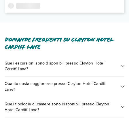
Domande frequenti su Clayton Hotel
Cardiff Lane
Quali escursioni sono disponibili presso Clayton Hotel
Cardiff Lane?
Tante sono le escursioni che potrai vivere soggiornando
Quanto costa soggiornare presso Clayton Hotel Cardiff
presso Clayton Hotel Cardiff Lane. Scoprile tutte nella
sezione
Lane?
dedicata
o contatta il call center chiamando il numero
0721.17231 o
prenotando un appuntamento
.
I prezzi di Clayton Hotel Cardiff Lane possono variare in base
Quali tipologie di camere sono disponibili presso Clayton
a vari fattori (per es. date, condizioni dell'hotel, ecc). Per
Hotel Cardiff Lane?
consultare i prezzi, compila il motore di ricerca e scegli
quando partire.
Clayton Hotel Cardiff Lane dispone di diverse tipologie di
camere: