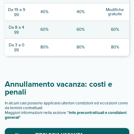
Da 19 a 9
Modifiche
40%
40%
gg
gratuite
Da 8 a 4
60%
60%
60%
gg
Da 3 a 0
80%
80%
80%
gg
Annullamento vacanza: costi e
penali
In alcuni casi possono applicarsi ulteriori condizioni ed eccezioni come
da termini contrattuali
Maggiori informazioni nella sezione "
Info precontrattuali e condizioni
generali
"