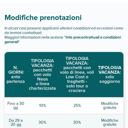
Scopri tutti i dettagli nel paragrafo dedicato "
Info e
descrizione
".
Modifiche prenotazioni
In alcuni casi possono applicarsi ulteriori condizioni ed eccezioni come
da termini contrattuali.
Maggiori informazioni nella sezione "
Info precontrattuali e condizioni
generali
"
TIPOLOGIA
TIPOLOGIA
VACANZA:
VACANZA:
N.
pacchetti con
TIPOLOGIA
pacchetti
GIORNI
volo di linea, voli
VACANZA:
con volo
ante
Low Cost o
solo
Neos
partenza
traghetti -
soggiorno
o linea
solo tour o
charterizzata
crociera
Fino a 30
Modifiche
10%
25%
gg
gratuite
Da 29 a
Modifiche
30%
30%
20 gg
gratuite