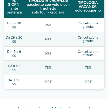
N.
TIPOLOGIA VACANZA:
TIPOLOGIA
GIORNI
pacchetto con volo o con
VACANZA:
ante
traghetto
solo soggiorno
partenza
solo tour - crociera
Fino a 30
Cancellazione
25%
gg
gratuita
Da 29 a 20
Cancellazione
40%
gg
gratuita
Da 19 a 9
Cancellazione
50%
gg
gratuita
Da 8 a 4
75%
75%
gg
Da 3 a 0
100%
100%
gg