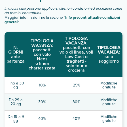
In alcuni casi possono applicarsi ulteriori condizioni ed eccezioni come
da termini contrattuali.
Maggiori informazioni nella sezione "
Info precontrattuali e condizioni
generali
"
TIPOLOGIA
TIPOLOGIA
VACANZA:
VACANZA:
N.
pacchetti con
TIPOLOGIA
pacchetti
GIORNI
volo di linea, voli
VACANZA:
con volo
ante
Low Cost o
solo
Neos
partenza
traghetti -
soggiorno
o linea
solo tour o
charterizzata
crociera
Fino a 30
Modifiche
10%
25%
gg
gratuite
Da 29 a
Modifiche
30%
30%
20 gg
gratuite
Da 19 a 9
Modifiche
40%
40%
gg
gratuite