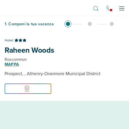
Vai al contenuto principale
Apr
1
.
Componi la tua vacanza
Hotel
Raheen Woods
Roscommon
MAPPA
Prospect, , Athenry-Oranmore Municipal District