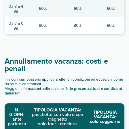
Da 8 a 4
60%
60%
60%
gg
Da 3 a 0
80%
80%
80%
gg
Annullamento vacanza: costi e
penali
In alcuni casi possono applicarsi ulteriori condizioni ed eccezioni come
da termini contrattuali
Maggiori informazioni nella sezione "
Info precontrattuali e condizioni
generali
"
N.
TIPOLOGIA VACANZA:
TIPOLOGIA
GIORNI
pacchetto con volo o con
VACANZA:
ante
traghetto
solo soggiorno
partenza
solo tour - crociera