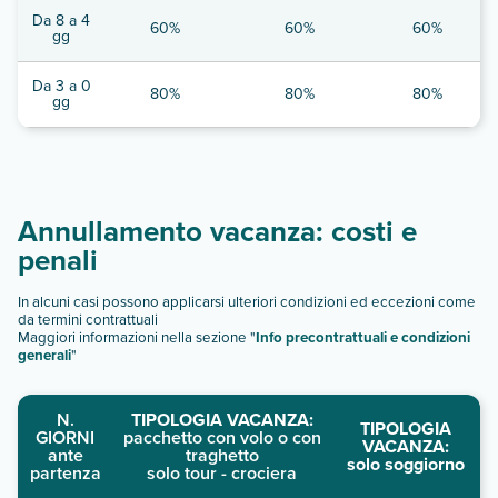
Da 8 a 4
60%
60%
60%
gg
Da 3 a 0
80%
80%
80%
gg
Annullamento vacanza: costi e
penali
In alcuni casi possono applicarsi ulteriori condizioni ed eccezioni come
da termini contrattuali
Maggiori informazioni nella sezione "
Info precontrattuali e condizioni
generali
"
N.
TIPOLOGIA VACANZA:
TIPOLOGIA
GIORNI
pacchetto con volo o con
VACANZA:
ante
traghetto
solo soggiorno
partenza
solo tour - crociera