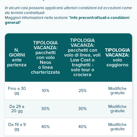
In alcuni casi possono applicarsi ulteriori condizioni ed eccezioni come
da termini contrattuali.
Maggiori informazioni nella sezione "
Info precontrattuali e condizioni
generali
"
TIPOLOGIA
TIPOLOGIA
VACANZA:
VACANZA:
N.
pacchetti con
TIPOLOGIA
pacchetti
GIORNI
volo di linea, voli
VACANZA:
con volo
ante
Low Cost o
solo
Neos
partenza
traghetti -
soggiorno
o linea
solo tour o
charterizzata
crociera
Fino a 30
Modifiche
10%
25%
gg
gratuite
Da 29 a
Modifiche
30%
30%
20 gg
gratuite
Da 19 a 9
Modifiche
40%
40%
gg
gratuite