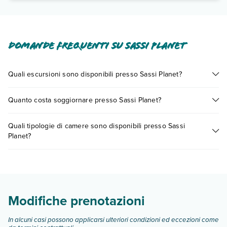
Domande frequenti su Sassi Planet
Quali escursioni sono disponibili presso Sassi Planet?
Tante sono le escursioni che potrai vivere soggiornando
Quanto costa soggiornare presso Sassi Planet?
presso Sassi Planet. Scoprile tutte nella
sezione dedicata
o
contatta il call center chiamando il numero 0721.17231 o
I prezzi di Sassi Planet possono variare in base a vari fattori
prenotando un appuntamento
.
Quali tipologie di camere sono disponibili presso Sassi
(per es. date, condizioni dell'hotel, ecc). Per consultare i
Planet?
prezzi, compila il motore di ricerca e scegli quando partire.
Sassi Planet dispone di diverse tipologie di camere:
Scopri tutti i dettagli nel paragrafo dedicato "
Info e
descrizione
".
Modifiche prenotazioni
In alcuni casi possono applicarsi ulteriori condizioni ed eccezioni come