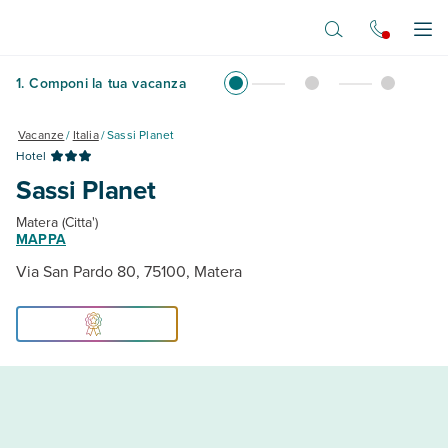
Vai al contenuto principale
Apr
1
.
Componi la tua vacanza
Vacanze
/
Italia
/
Sassi Planet
Hotel
Sassi Planet
Matera (Citta')
MAPPA
Via San Pardo 80, 75100, Matera