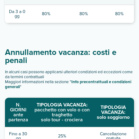
Da 3 a 0
80%
80%
80%
gg
Annullamento vacanza: costi e
penali
In alcuni casi possono applicarsi ulteriori condizioni ed eccezioni come
da termini contrattuali
Maggiori informazioni nella sezione "
Info precontrattuali e condizioni
generali
"
N.
TIPOLOGIA VACANZA:
TIPOLOGIA
GIORNI
pacchetto con volo o con
VACANZA:
ante
traghetto
solo soggiorno
partenza
solo tour - crociera
Fino a 30
Cancellazione
25%
gg
gratuita