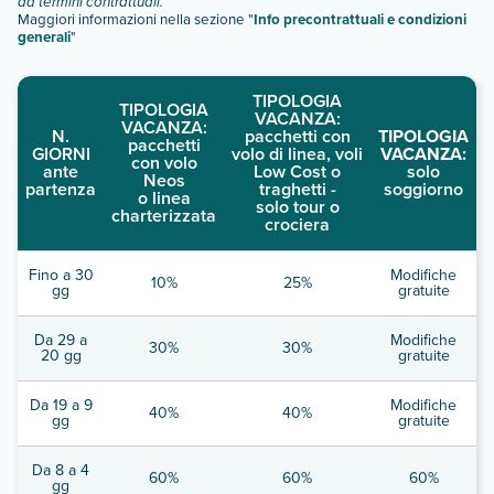
da termini contrattuali.
Maggiori informazioni nella sezione "
Info precontrattuali e condizioni
generali
"
TIPOLOGIA
TIPOLOGIA
VACANZA:
VACANZA:
N.
pacchetti con
TIPOLOGIA
pacchetti
GIORNI
volo di linea, voli
VACANZA:
con volo
ante
Low Cost o
solo
Neos
partenza
traghetti -
soggiorno
o linea
solo tour o
charterizzata
crociera
Fino a 30
Modifiche
10%
25%
gg
gratuite
Da 29 a
Modifiche
30%
30%
20 gg
gratuite
Da 19 a 9
Modifiche
40%
40%
gg
gratuite
Da 8 a 4
60%
60%
60%
gg