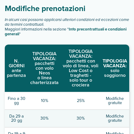
Modifiche prenotazioni
In alcuni casi possono applicarsi ulteriori condizioni ed eccezioni come
da termini contrattuali.
Maggiori informazioni nella sezione "
Info precontrattuali e condizioni
generali
"
TIPOLOGIA
TIPOLOGIA
VACANZA:
VACANZA:
N.
pacchetti con
TIPOLOGIA
pacchetti
GIORNI
volo di linea, voli
VACANZA:
con volo
ante
Low Cost o
solo
Neos
partenza
traghetti -
soggiorno
o linea
solo tour o
charterizzata
crociera
Fino a 30
Modifiche
10%
25%
gg
gratuite
Da 29 a
Modifiche
30%
30%
20 gg
gratuite
Da 19 a 9
Modifiche