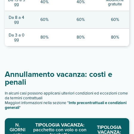
40%
40%
gg
gratuite
Da 8 a 4
60%
60%
60%
gg
Da 3 a 0
80%
80%
80%
gg
Annullamento vacanza: costi e
penali
In alcuni casi possono applicarsi ulteriori condizioni ed eccezioni come
da termini contrattuali
Maggiori informazioni nella sezione "
Info precontrattuali e condizioni
generali
"
N.
TIPOLOGIA VACANZA:
TIPOLOGIA
GIORNI
pacchetto con volo o con
VACANZA: