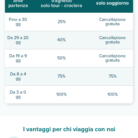
ante
traghetto
solo soggiorno
partenza
solo tour - crociera
Fino a 30
Cancellazione
25%
gg
gratuita
Da 29 a 20
Cancellazione
40%
gg
gratuita
Da 19 a 9
Cancellazione
50%
gg
gratuita
Da 8 a 4
75%
75%
gg
Da 3 a 0
100%
100%
gg
I vantaggi per chi viaggia con noi