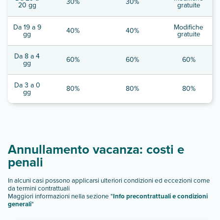
30%
30%
20 gg
gratuite
Da 19 a 9
Modifiche
40%
40%
gg
gratuite
Da 8 a 4
60%
60%
60%
gg
Da 3 a 0
80%
80%
80%
gg
Annullamento vacanza: costi e
penali
In alcuni casi possono applicarsi ulteriori condizioni ed eccezioni come
da termini contrattuali
Maggiori informazioni nella sezione "
Info precontrattuali e condizioni
generali
"