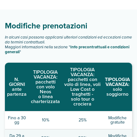
Scopri tutti i dettagli nel paragrafo dedicato "
Info e
descrizione
".
Modifiche prenotazioni
In alcuni casi possono applicarsi ulteriori condizioni ed eccezioni come
da termini contrattuali.
Maggiori informazioni nella sezione "
Info precontrattuali e condizioni
generali
"
TIPOLOGIA
TIPOLOGIA
VACANZA:
VACANZA:
N.
pacchetti con
TIPOLOGIA
pacchetti
GIORNI
volo di linea, voli
VACANZA:
con volo
ante
Low Cost o
solo
Neos
partenza
traghetti -
soggiorno
o linea
solo tour o
charterizzata
crociera
Fino a 30
Modifiche
10%
25%
gg
gratuite
Da 29 a
Modifiche