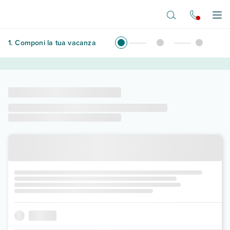
Vai al contenuto principale
Apr
1
.
Componi la tua vacanza