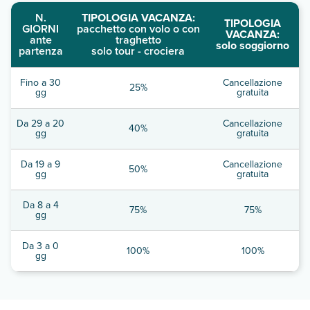
N.
TIPOLOGIA VACANZA:
TIPOLOGIA
GIORNI
pacchetto con volo o con
VACANZA:
ante
traghetto
solo soggiorno
partenza
solo tour - crociera
Fino a 30
Cancellazione
25%
gg
gratuita
Da 29 a 20
Cancellazione
40%
gg
gratuita
Da 19 a 9
Cancellazione
50%
gg
gratuita
Da 8 a 4
75%
75%
gg
Da 3 a 0
100%
100%
gg