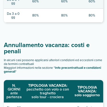
60%
60%
60%
gg
Da 3 a 0
80%
80%
80%
gg
Annullamento vacanza: costi e
penali
In alcuni casi possono applicarsi ulteriori condizioni ed eccezioni come
da termini contrattuali
Maggiori informazioni nella sezione "
Info precontrattuali e condizioni
generali
"
N.
TIPOLOGIA VACANZA:
TIPOLOGIA
GIORNI
pacchetto con volo o con
VACANZA:
ante
traghetto
solo soggiorno
partenza
solo tour - crociera