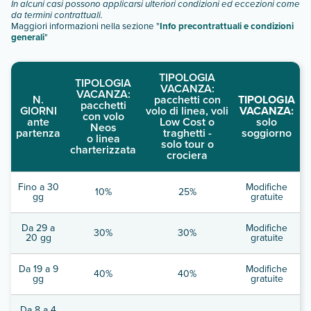
In alcuni casi possono applicarsi ulteriori condizioni ed eccezioni come
da termini contrattuali.
Maggiori informazioni nella sezione "
Info precontrattuali e condizioni
generali
"
TIPOLOGIA
TIPOLOGIA
VACANZA:
VACANZA:
N.
pacchetti con
TIPOLOGIA
pacchetti
GIORNI
volo di linea, voli
VACANZA:
con volo
ante
Low Cost o
solo
Neos
partenza
traghetti -
soggiorno
o linea
solo tour o
charterizzata
crociera
Fino a 30
Modifiche
10%
25%
gg
gratuite
Da 29 a
Modifiche
30%
30%
20 gg
gratuite
Da 19 a 9
Modifiche
40%
40%
gg
gratuite
Da 8 a 4