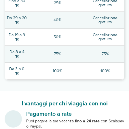
Fino a 30
Cancellazione
25%
gg
gratuita
Da 29 a 20
Cancellazione
40%
gg
gratuita
Da 19 a 9
Cancellazione
50%
gg
gratuita
Da 8 a 4
75%
75%
gg
Da 3 a 0
100%
100%
gg
I vantaggi per chi viaggia con noi
Pagamento a rate
Puoi pagare la tua vacanza
fino a 24 rate
con Scalapay
o Paypal.