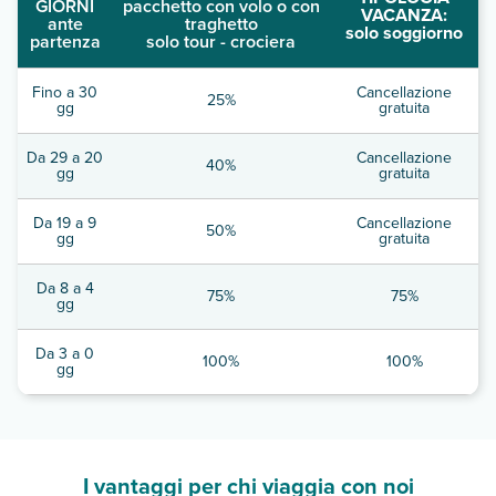
GIORNI
pacchetto con volo o con
VACANZA:
ante
traghetto
solo soggiorno
partenza
solo tour - crociera
Fino a 30
Cancellazione
25%
gg
gratuita
Da 29 a 20
Cancellazione
40%
gg
gratuita
Da 19 a 9
Cancellazione
50%
gg
gratuita
Da 8 a 4
75%
75%
gg
Da 3 a 0
100%
100%
gg
I vantaggi per chi viaggia con noi