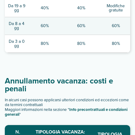
Da 19 a 9
Modifiche
40%
40%
gg
gratuite
Da 8 a 4
60%
60%
60%
gg
Da 3 a 0
80%
80%
80%
gg
Annullamento vacanza: costi e
penali
In alcuni casi possono applicarsi ulteriori condizioni ed eccezioni come
da termini contrattuali
Maggiori informazioni nella sezione "
Info precontrattuali e condizioni
generali
"
N.
TIPOLOGIA VACANZA:
TIPOLOGIA