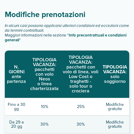
descrizione
".
Modifiche prenotazioni
In alcuni casi possono applicarsi ulteriori condizioni ed eccezioni come
da termini contrattuali.
Maggiori informazioni nella sezione "
Info precontrattuali e condizioni
generali
"
TIPOLOGIA
TIPOLOGIA
VACANZA:
VACANZA:
N.
pacchetti con
TIPOLOGIA
pacchetti
GIORNI
volo di linea, voli
VACANZA:
con volo
ante
Low Cost o
solo
Neos
partenza
traghetti -
soggiorno
o linea
solo tour o
charterizzata
crociera
Fino a 30
Modifiche
10%
25%
gg
gratuite
Da 29 a
Modifiche
30%
30%
20 gg
gratuite