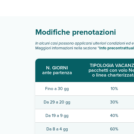
Scopri tutti i dettagli nel paragrafo dedicato "
Inf
Modifiche prenotazioni
In alcuni casi possono applicarsi ulteriori condizioni ed 
Maggiori informazioni nella sezione "
Info precontrattual
TIPOLOGIA VACANZ
N. GIORNI
pacchetti con volo N
ante partenza
o linea charterizzat
Fino a 30 gg
10%
Da 29 a 20 gg
30%
Da 19 a 9 gg
40%
Da 8 a 4 gg
60%