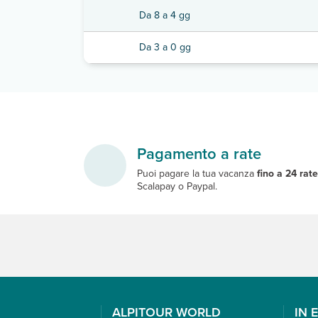
Da 8 a 4 gg
Da 3 a 0 gg
Pagamento a rate
Puoi pagare la tua vacanza
fino a 24 rat
Scalapay o Paypal.
ALPITOUR WORLD
IN 