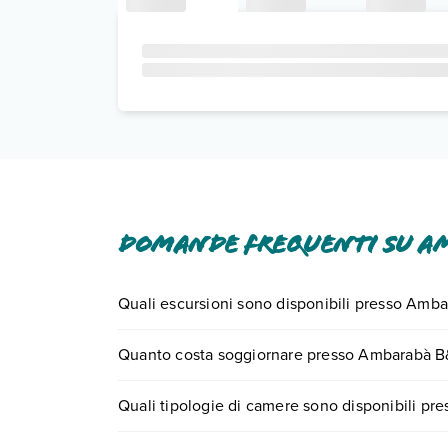
Domande frequenti su A
Quali escursioni sono disponibili presso Amb
Tante sono le escursioni che potrai vivere sog
Quanto costa soggiornare presso Ambarabà 
0721.17231 o
prenotando un appuntamento
.
I prezzi di Ambarabà B&B possono variare in base a
Quali tipologie di camere sono disponibili p
quando partire.
Ambarabà B&B dispone di diverse tipologie di 