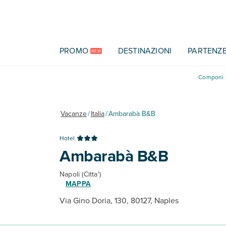
Vai al contenuto principale
PROMO
DESTINAZIONI
PARTENZ
NEW
Componi l
Vacanze
/
Italia
/
Ambarabà B&B
Hotel
Ambarabà B&B
Napoli (Citta')
MAPPA
Via Gino Doria, 130, 80127, Naples