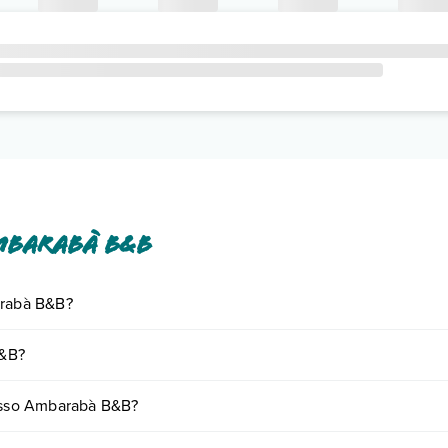
mbarabà B&B
arabà B&B?
giornando presso Ambarabà B&B. Scoprile tutte nella
sezione dedicata
o
B&B?
 vari fattori (per es. date, condizioni dell'hotel, ecc). Per consultare i
resso Ambarabà B&B?
camere: