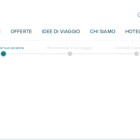
E
OFFERTE
IDEE DI VIAGGIO
CHI SIAMO
HOTE
a tua vacanza
Personalizza il tuo viaggio
Concludi la p