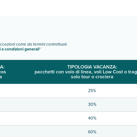
o e descrizione
".
eccezioni come da termini contrattuali.
i e condizioni generali
"
A:
TIPOLOGIA VACANZA:
eos
pacchetti con volo di linea, voli Low Cost o trag
a
solo tour o crociera
25%
30%
40%
60%