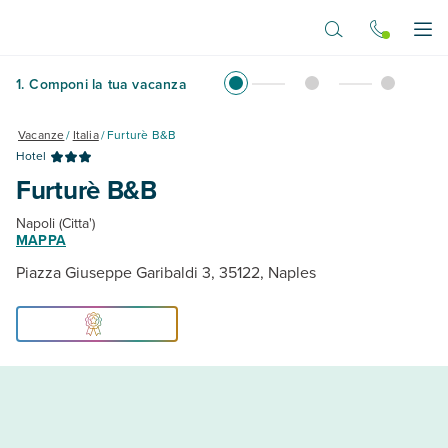
Vai al contenuto principale
Apr
1
.
Componi la tua vacanza
Vacanze
/
Italia
/
Furturè B&B
Hotel
Furturè B&B
Napoli (Citta')
MAPPA
Piazza Giuseppe Garibaldi 3, 35122, Naples