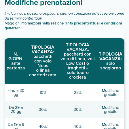
Modifiche prenotazioni
In alcuni casi possono applicarsi ulteriori condizioni ed eccezioni come
da termini contrattuali.
Maggiori informazioni nella sezione "
Info precontrattuali e condizioni
generali
"
TIPOLOGIA
TIPOLOGIA
VACANZA:
VACANZA:
N.
pacchetti con
TIPOLOGIA
pacchetti
GIORNI
volo di linea, voli
VACANZA:
con volo
ante
Low Cost o
solo
Neos
partenza
traghetti -
soggiorno
o linea
solo tour o
charterizzata
crociera
Fino a 30
Modifiche
10%
25%
gg
gratuite
Da 29 a
Modifiche
30%
30%
20 gg
gratuite
Da 19 a 9
Modifiche
40%
40%
gg
gratuite