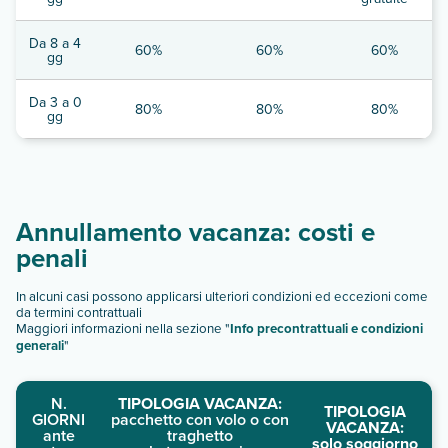
Da 8 a 4
60%
60%
60%
gg
Da 3 a 0
80%
80%
80%
gg
Annullamento vacanza: costi e
penali
In alcuni casi possono applicarsi ulteriori condizioni ed eccezioni come
da termini contrattuali
Maggiori informazioni nella sezione "
Info precontrattuali e condizioni
generali
"
N.
TIPOLOGIA VACANZA:
TIPOLOGIA
GIORNI
pacchetto con volo o con
VACANZA:
ante
traghetto
solo soggiorno