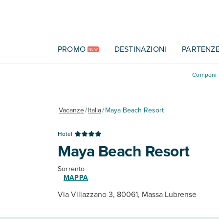
Vai al contenuto principale
PROMO
DESTINAZIONI
PARTENZ
NEW
Componi l
Vacanze
/
Italia
/
Maya Beach Resort
Hotel
Maya Beach Resort
Sorrento
MAPPA
Via Villazzano 3, 80061, Massa Lubrense