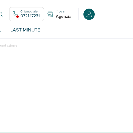
Trova
Chiamaci allo
Accedi o registrati all
0721.17231
Agenzia
L
LAST MINUTE
renotazione