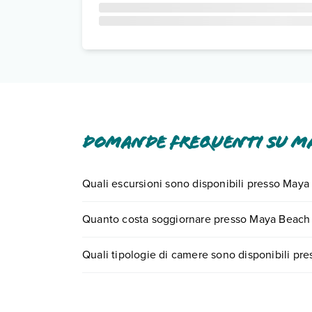
Domande frequenti su Ma
Quali escursioni sono disponibili presso May
Tante sono le escursioni che potrai vivere sogg
Quanto costa soggiornare presso Maya Beach
0721.17231 o
prenotando un appuntamento
.
I prezzi di Maya Beach Resort possono variare in b
Quali tipologie di camere sono disponibili pr
quando partire.
Maya Beach Resort dispone di diverse tipologie
Scopri tutti i dettagli nel paragrafo dedicato "
Inf