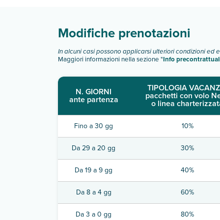
Modifiche prenotazioni
In alcuni casi possono applicarsi ulteriori condizioni ed 
Maggiori informazioni nella sezione "
Info precontrattual
TIPOLOGIA VACANZ
N. GIORNI
pacchetti con volo N
ante partenza
o linea charterizzat
Fino a 30 gg
10%
Da 29 a 20 gg
30%
Da 19 a 9 gg
40%
Da 8 a 4 gg
60%
Da 3 a 0 gg
80%