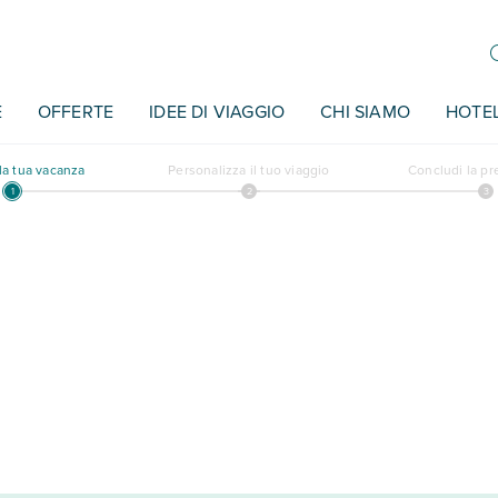
E
OFFERTE
IDEE DI VIAGGIO
CHI SIAMO
HOTE
a tua vacanza
Personalizza il tuo viaggio
Concludi la p