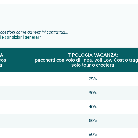
eccezioni come da termini contrattuali.
i e condizioni generali
"
A:
TIPOLOGIA VACANZA:
eos
pacchetti con volo di linea, voli Low Cost o trag
a
solo tour o crociera
25%
30%
40%
60%
80%