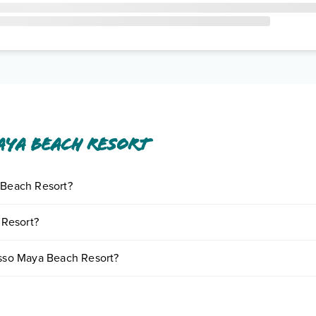
ya Beach Resort
a Beach Resort?
iornando presso Maya Beach Resort. Scoprile tutte nella
sezione dedic
 Resort?
ase a vari fattori (per es. date, condizioni dell'hotel, ecc). Per consult
esso Maya Beach Resort?
 di camere:
o e descrizione
".