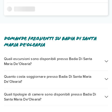
Domande frequenti su Badia Di Santa
Maria De'Olearia
Quali escursioni sono disponibili presso Badia Di Santa
Maria De'Olearia?
Tante sono le escursioni che potrai vivere soggiornando
Quanto costa soggiornare presso Badia Di Santa Maria
presso Badia Di Santa Maria De'Olearia. Scoprile tutte nella
De'Olearia?
sezione dedicata
o contatta il call center chiamando il numero
0721.17231 o
prenotando un appuntamento
.
I prezzi di Badia Di Santa Maria De'Olearia possono variare in
Quali tipologie di camere sono disponibili presso Badia Di
base a vari fattori (per es. date, condizioni dell'hotel, ecc). Per
Santa Maria De'Olearia?
consultare i prezzi, compila il motore di ricerca e scegli
quando partire.
Badia Di Santa Maria De'Olearia dispone di diverse tipologie di