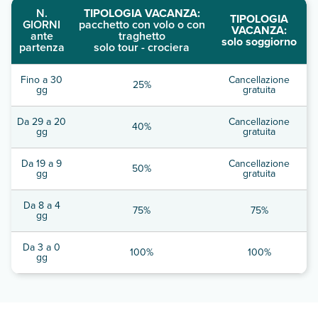
N.
TIPOLOGIA VACANZA:
TIPOLOGIA
GIORNI
pacchetto con volo o con
VACANZA:
ante
traghetto
solo soggiorno
partenza
solo tour - crociera
Fino a 30
Cancellazione
25%
gg
gratuita
Da 29 a 20
Cancellazione
40%
gg
gratuita
Da 19 a 9
Cancellazione
50%
gg
gratuita
Da 8 a 4
75%
75%
gg
Da 3 a 0
100%
100%
gg