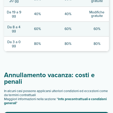
20 gg
gratuite
Da 19 a 9
Modifiche
40%
40%
gg
gratuite
Da 8 a 4
60%
60%
60%
gg
Da 3 a 0
80%
80%
80%
gg
Annullamento vacanza: costi e
penali
In alcuni casi possono applicarsi ulteriori condizioni ed eccezioni come
da termini contrattuali
Maggiori informazioni nella sezione "
Info precontrattuali e condizioni
generali
"