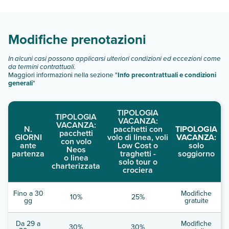
camere:
Scopri tutti i dettagli nel paragrafo dedicato "
Info e
descrizione
".
Modifiche prenotazioni
In alcuni casi possono applicarsi ulteriori condizioni ed eccezioni come
da termini contrattuali.
Maggiori informazioni nella sezione "
Info precontrattuali e condizioni
generali
"
TIPOLOGIA
TIPOLOGIA
VACANZA:
VACANZA:
N.
pacchetti con
TIPOLOGIA
pacchetti
GIORNI
volo di linea, voli
VACANZA:
con volo
ante
Low Cost o
solo
Neos
partenza
traghetti -
soggiorno
o linea
solo tour o
charterizzata
crociera
Fino a 30
Modifiche
10%
25%
gg
gratuite
Da 29 a
Modifiche
30%
30%