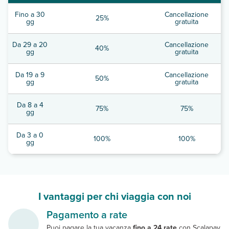
Fino a 30
Cancellazione
25%
gg
gratuita
Da 29 a 20
Cancellazione
40%
gg
gratuita
Da 19 a 9
Cancellazione
50%
gg
gratuita
Da 8 a 4
75%
75%
gg
Da 3 a 0
100%
100%
gg
I vantaggi per chi viaggia con noi
Pagamento a rate
Puoi pagare la tua vacanza
fino a 24 rate
con Scalapay