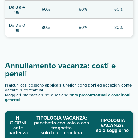
Da 8 a 4
60%
60%
60%
gg
Da 3 a 0
80%
80%
80%
gg
Annullamento vacanza: costi e
penali
In alcuni casi possono applicarsi ulteriori condizioni ed eccezioni come
da termini contrattuali
Maggiori informazioni nella sezione "
Info precontrattuali e condizioni
generali
"
N.
TIPOLOGIA VACANZA:
TIPOLOGIA
GIORNI
pacchetto con volo o con
VACANZA:
ante
traghetto
solo soggiorno
partenza
solo tour - crociera