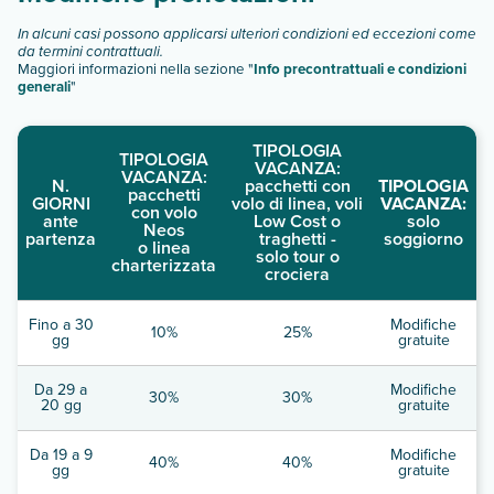
In alcuni casi possono applicarsi ulteriori condizioni ed eccezioni come
da termini contrattuali.
Maggiori informazioni nella sezione "
Info precontrattuali e condizioni
generali
"
TIPOLOGIA
TIPOLOGIA
VACANZA:
VACANZA:
N.
pacchetti con
TIPOLOGIA
pacchetti
GIORNI
volo di linea, voli
VACANZA:
con volo
ante
Low Cost o
solo
Neos
partenza
traghetti -
soggiorno
o linea
solo tour o
charterizzata
crociera
Fino a 30
Modifiche
10%
25%
gg
gratuite
Da 29 a
Modifiche
30%
30%
20 gg
gratuite
Da 19 a 9
Modifiche
40%
40%
gg
gratuite