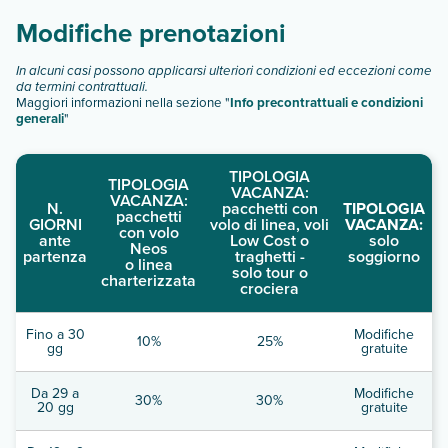
Modifiche prenotazioni
In alcuni casi possono applicarsi ulteriori condizioni ed eccezioni come
da termini contrattuali.
Maggiori informazioni nella sezione "
Info precontrattuali e condizioni
generali
"
TIPOLOGIA
TIPOLOGIA
VACANZA:
VACANZA:
N.
pacchetti con
TIPOLOGIA
pacchetti
GIORNI
volo di linea, voli
VACANZA:
con volo
ante
Low Cost o
solo
Neos
partenza
traghetti -
soggiorno
o linea
solo tour o
charterizzata
crociera
Fino a 30
Modifiche
10%
25%
gg
gratuite
Da 29 a
Modifiche
30%
30%
20 gg
gratuite