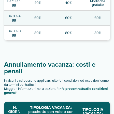
Da 19 a 9
Modifiche
40%
40%
gg
gratuite
Da 8 a 4
60%
60%
60%
gg
Da 3 a 0
80%
80%
80%
gg
Annullamento vacanza: costi e
penali
In alcuni casi possono applicarsi ulteriori condizioni ed eccezioni come
da termini contrattuali
Maggiori informazioni nella sezione "
Info precontrattuali e condizioni
generali
"
N.
TIPOLOGIA VACANZA:
TIPOLOGIA
GIORNI
pacchetto con volo o con
VACANZA: