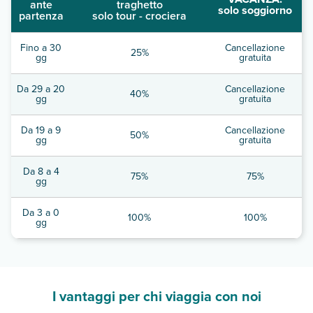
ante
traghetto
solo soggiorno
partenza
solo tour - crociera
Fino a 30
Cancellazione
25%
gg
gratuita
Da 29 a 20
Cancellazione
40%
gg
gratuita
Da 19 a 9
Cancellazione
50%
gg
gratuita
Da 8 a 4
75%
75%
gg
Da 3 a 0
100%
100%
gg
I vantaggi per chi viaggia con noi