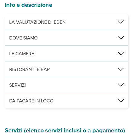
Info e descrizione
LA VALUTAZIONE DI EDEN
Una fusione armoniosa tra modernità, design e servizi impecca
DOVE SIAMO
A solo 100 m dagli impianti di risalita
Tra le vette imponenti delle Dolomiti, lontano dal rumore e circond
Folgarida, 100 m dagli impianti di risalita, 1,8 km dal centro.
LE CAMERE
Leggi Tutto
102 tra doppie, triple e quadruple, alcune con vista sulle maesto
RISTORANTI E BAR
1 ristorante principale con colazione a buffet e cena servita al ta
SERVIZI
completamente ecosostenibile ristrutturato nel 2024, miniclub, int
DA PAGARE IN LOCO
Servizi obbligatori:
card servizi dai 3 anni (include un percorso S
Servizi (elenco servizi inclusi o a pagamento)