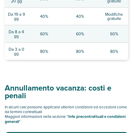
20 gg
gratuite
Da 19 a 9
Modifiche
40%
40%
gg
gratuite
Da 8 a 4
60%
60%
60%
gg
Da 3 a 0
80%
80%
80%
gg
Annullamento vacanza: costi e
penali
In alcuni casi possono applicarsi ulteriori condizioni ed eccezioni come
da termini contrattuali
Maggiori informazioni nella sezione "
Info precontrattuali e condizioni
generali
"