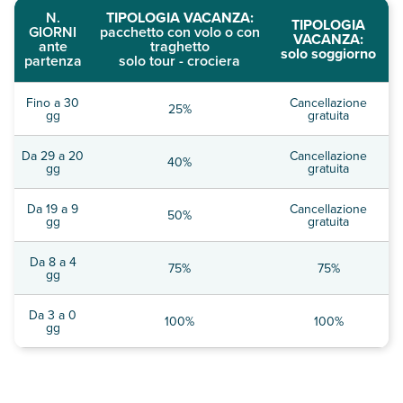
N.
TIPOLOGIA VACANZA:
TIPOLOGIA
GIORNI
pacchetto con volo o con
VACANZA:
ante
traghetto
solo soggiorno
partenza
solo tour - crociera
Fino a 30
Cancellazione
25%
gg
gratuita
Da 29 a 20
Cancellazione
40%
gg
gratuita
Da 19 a 9
Cancellazione
50%
gg
gratuita
Da 8 a 4
75%
75%
gg
Da 3 a 0
100%
100%
gg