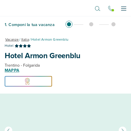
Vai al contenuto principale
Apr
1
.
Componi la tua vacanza
Vacanze
/
Italia
/
Hotel Armon Greenblu
Hotel
Hotel Armon Greenblu
Trentino - Folgarida
MAPPA