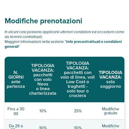
privacy e comfort, ideale per coppie o viaggiatori in cerca di
momenti di puro benessere.
Modifiche prenotazioni
In alcuni casi possono applicarsi ulteriori condizioni ed eccezioni come
da termini contrattuali.
Maggiori informazioni nella sezione "
Info precontrattuali e condizioni
generali
"
TIPOLOGIA
TIPOLOGIA
VACANZA:
VACANZA:
N.
pacchetti con
TIPOLOGIA
pacchetti
GIORNI
volo di linea, voli
VACANZA:
con volo
ante
Low Cost o
solo
Neos
partenza
traghetti -
soggiorno
o linea
solo tour o
charterizzata
crociera
Fino a 30
Modifiche
10%
25%
gg
gratuite
Da 29 a
Modifiche
30%
30%