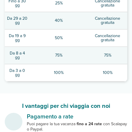
Fino a 30
Cancellazione
25%
gg
gratuita
Da 29 a 20
Cancellazione
40%
gg
gratuita
Da 19 a 9
Cancellazione
50%
gg
gratuita
Da 8 a 4
75%
75%
gg
Da 3 a 0
100%
100%
gg
I vantaggi per chi viaggia con noi
Pagamento a rate
Puoi pagare la tua vacanza
fino a 24 rate
con Scalapay
o Paypal.