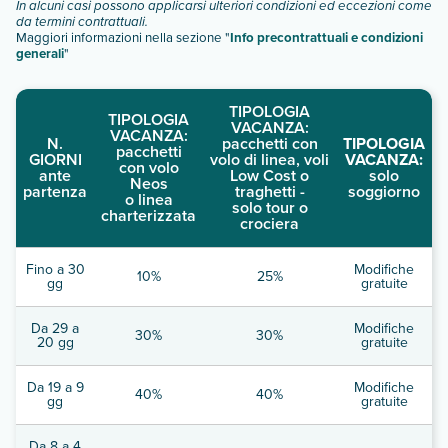
In alcuni casi possono applicarsi ulteriori condizioni ed eccezioni come
da termini contrattuali.
Maggiori informazioni nella sezione "
Info precontrattuali e condizioni
generali
"
TIPOLOGIA
TIPOLOGIA
VACANZA:
VACANZA:
N.
pacchetti con
TIPOLOGIA
pacchetti
GIORNI
volo di linea, voli
VACANZA:
con volo
ante
Low Cost o
solo
Neos
partenza
traghetti -
soggiorno
o linea
solo tour o
charterizzata
crociera
Fino a 30
Modifiche
10%
25%
gg
gratuite
Da 29 a
Modifiche
30%
30%
20 gg
gratuite
Da 19 a 9
Modifiche
40%
40%
gg
gratuite
Da 8 a 4