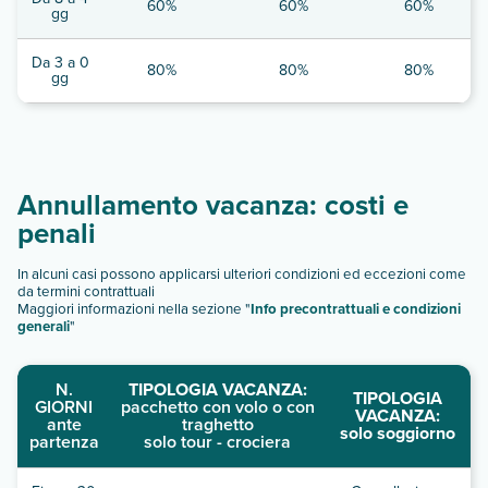
60%
60%
60%
gg
Da 3 a 0
80%
80%
80%
gg
Annullamento vacanza: costi e
penali
In alcuni casi possono applicarsi ulteriori condizioni ed eccezioni come
da termini contrattuali
Maggiori informazioni nella sezione "
Info precontrattuali e condizioni
generali
"
N.
TIPOLOGIA VACANZA:
TIPOLOGIA
GIORNI
pacchetto con volo o con
VACANZA:
ante
traghetto
solo soggiorno
partenza
solo tour - crociera