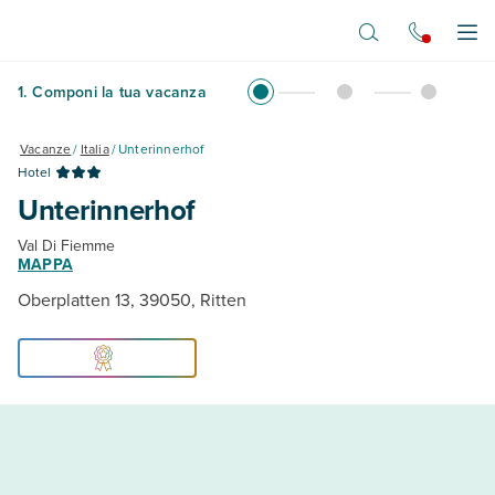
Vai al contenuto principale
Apr
1
.
Componi la tua vacanza
Vacanze
/
Italia
/
Unterinnerhof
Hotel
Unterinnerhof
Val Di Fiemme
MAPPA
Oberplatten 13, 39050, Ritten