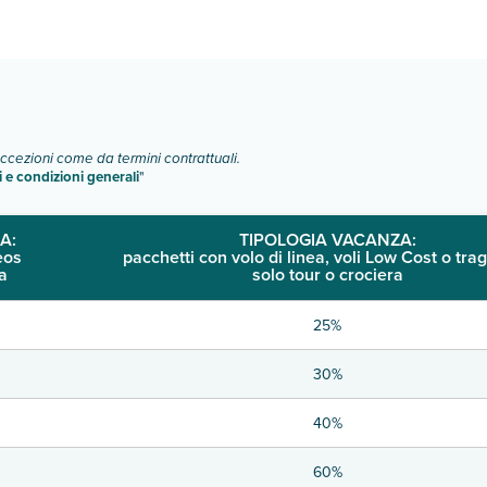
o e descrizione
".
eccezioni come da termini contrattuali.
i e condizioni generali
"
A:
TIPOLOGIA VACANZA:
eos
pacchetti con volo di linea, voli Low Cost o trag
a
solo tour o crociera
25%
30%
40%
60%