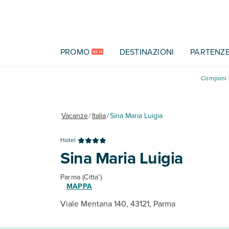
Vai al contenuto principale
PROMO
DESTINAZIONI
PARTENZ
NEW
Componi l
Vacanze
/
Italia
/
Sina Maria Luigia
Hotel
Sina Maria Luigia
Parma (Citta')
MAPPA
Viale Mentana 140, 43121, Parma