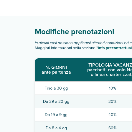
Scopri tutti i dettagli nel paragrafo dedicato "
Inf
Modifiche prenotazioni
In alcuni casi possono applicarsi ulteriori condizioni ed 
Maggiori informazioni nella sezione "
Info precontrattual
TIPOLOGIA VACANZ
N. GIORNI
pacchetti con volo N
ante partenza
o linea charterizzat
Fino a 30 gg
10%
Da 29 a 20 gg
30%
Da 19 a 9 gg
40%
Da 8 a 4 gg
60%