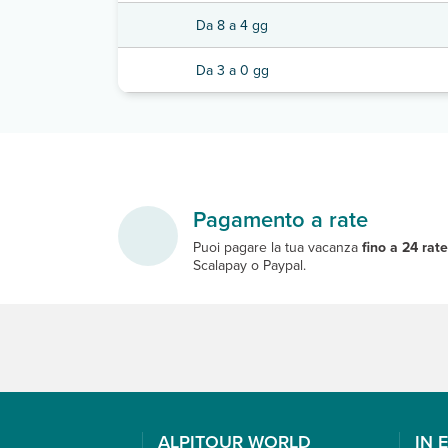
Da 8 a 4 gg
Da 3 a 0 gg
Pagamento a rate
Puoi pagare la tua vacanza
fino a 24 rat
Scalapay o Paypal.
ALPITOUR WORLD
IN 