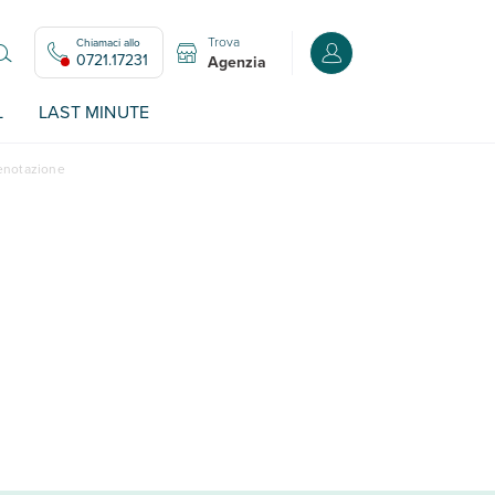
Trova
Chiamaci allo
Accedi o registrati all
0721.17231
Agenzia
L
LAST MINUTE
renotazione