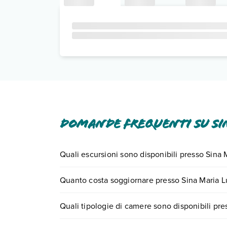
Domande frequenti su Sin
Quali escursioni sono disponibili presso Sina 
Tante sono le escursioni che potrai vivere soggi
Quanto costa soggiornare presso Sina Maria L
0721.17231 o
prenotando un appuntamento
.
I prezzi di Sina Maria Luigia possono variare in ba
Quali tipologie di camere sono disponibili pre
quando partire.
Sina Maria Luigia dispone di diverse tipologie d