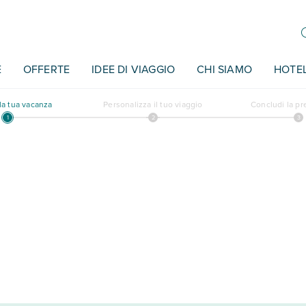
E
OFFERTE
IDEE DI VIAGGIO
CHI SIAMO
HOTE
a tua vacanza
Personalizza il tuo viaggio
Concludi la p