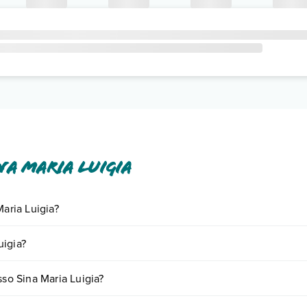
a Maria Luigia
Maria Luigia?
ornando presso Sina Maria Luigia. Scoprile tutte nella
sezione dedicat
uigia?
se a vari fattori (per es. date, condizioni dell'hotel, ecc). Per consultar
sso Sina Maria Luigia?
i camere: