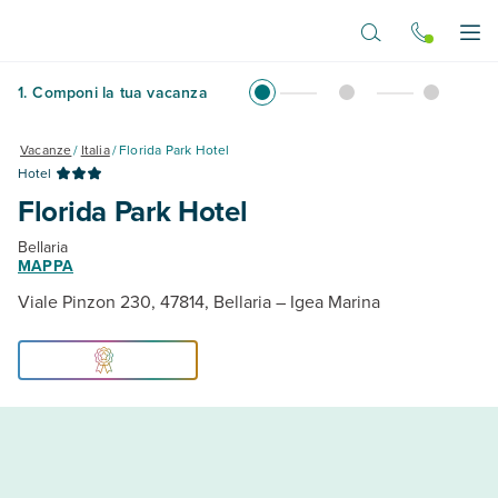
Vai al contenuto principale
Apr
1
.
Componi la tua vacanza
Vacanze
/
Italia
/
Florida Park Hotel
Hotel
Florida Park Hotel
Bellaria
MAPPA
Viale Pinzon 230, 47814, Bellaria – Igea Marina