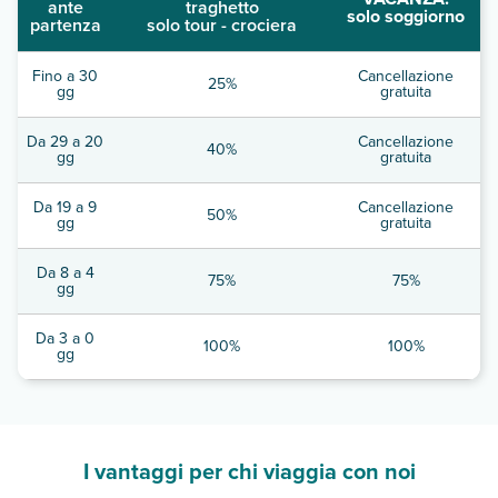
ante
traghetto
solo soggiorno
partenza
solo tour - crociera
Fino a 30
Cancellazione
25%
gg
gratuita
Da 29 a 20
Cancellazione
40%
gg
gratuita
Da 19 a 9
Cancellazione
50%
gg
gratuita
Da 8 a 4
75%
75%
gg
Da 3 a 0
100%
100%
gg
I vantaggi per chi viaggia con noi