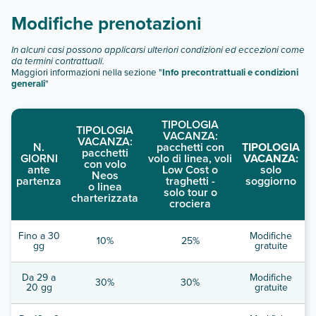
Modifiche prenotazioni
In alcuni casi possono applicarsi ulteriori condizioni ed eccezioni come
da termini contrattuali.
Maggiori informazioni nella sezione "
Info precontrattuali e condizioni
generali
"
TIPOLOGIA
TIPOLOGIA
VACANZA:
VACANZA:
N.
pacchetti con
TIPOLOGIA
pacchetti
GIORNI
volo di linea, voli
VACANZA:
con volo
ante
Low Cost o
solo
Neos
partenza
traghetti -
soggiorno
o linea
solo tour o
charterizzata
crociera
Fino a 30
Modifiche
10%
25%
gg
gratuite
Da 29 a
Modifiche
30%
30%
20 gg
gratuite