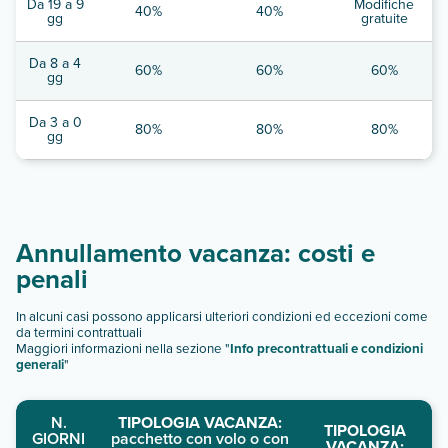
Da 19 a 9
Modifiche
40%
40%
gg
gratuite
Da 8 a 4
60%
60%
60%
gg
Da 3 a 0
80%
80%
80%
gg
Annullamento vacanza: costi e
penali
In alcuni casi possono applicarsi ulteriori condizioni ed eccezioni come
da termini contrattuali
Maggiori informazioni nella sezione "
Info precontrattuali e condizioni
generali
"
N.
TIPOLOGIA VACANZA:
TIPOLOGIA
GIORNI
pacchetto con volo o con
VACANZA: