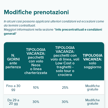
bilocale 4/5 persone
trilocale 5/6 persone
Modifiche prenotazioni
quadrilocali 7 letti
appartamento 9 persone
In alcuni casi possono applicarsi ulteriori condizioni ed eccezioni come
Scopri tutti i dettagli nel paragrafo dedicato "
Info e
da termini contrattuali.
Maggiori informazioni nella sezione "
Info precontrattuali e condizioni
descrizione
".
generali
"
TIPOLOGIA
TIPOLOGIA
VACANZA:
VACANZA:
N.
pacchetti con
TIPOLOGIA
pacchetti
GIORNI
volo di linea, voli
VACANZA:
con volo
ante
Low Cost o
solo
Neos
partenza
traghetti -
soggiorno
o linea
solo tour o
charterizzata
crociera
Fino a 30
Modifiche
10%
25%
gg
gratuite
Da 29 a
Modifiche
30%
30%
20 gg
gratuite