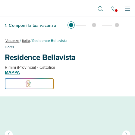
Vai al contenuto principale
Apr
1
.
Componi la tua vacanza
Vacanze
/
Italia
/
Residence Bellavista
Hotel
Residence Bellavista
Rimini (Provincia) - Cattolica
MAPPA