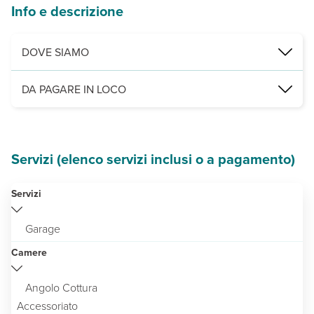
Info e descrizione
DOVE SIAMO
Cattolica, in centro, a 50 m dal mare, 7 km da Riccione, 15 da Pesa
DA PAGARE IN LOCO
Servizi obbligatori:
cauzione € 200 (contanti) - pulizia finale € 9
Servizi (elenco servizi inclusi o a pagamento)
Servizi
Garage
Camere
Angolo Cottura
Accessoriato