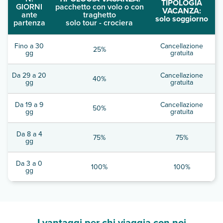
TIPOLOGIA
GIORNI
pacchetto con volo o con
VACANZA:
ante
traghetto
solo soggiorno
partenza
solo tour - crociera
Fino a 30
Cancellazione
25%
gg
gratuita
Da 29 a 20
Cancellazione
40%
gg
gratuita
Da 19 a 9
Cancellazione
50%
gg
gratuita
Da 8 a 4
75%
75%
gg
Da 3 a 0
100%
100%
gg
I vantaggi per chi viaggia con noi