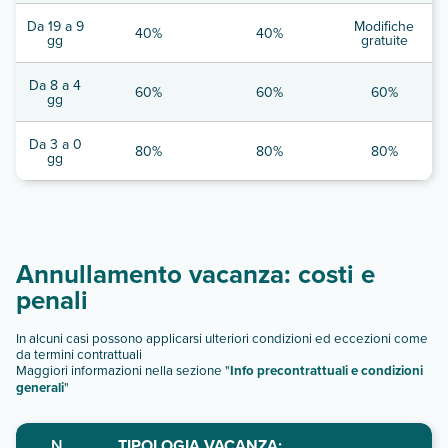
Da 19 a 9
Modifiche
40%
40%
gg
gratuite
Da 8 a 4
60%
60%
60%
gg
Da 3 a 0
80%
80%
80%
gg
Annullamento vacanza: costi e
penali
In alcuni casi possono applicarsi ulteriori condizioni ed eccezioni come
da termini contrattuali
Maggiori informazioni nella sezione "
Info precontrattuali e condizioni
generali
"
N.
TIPOLOGIA VACANZA: