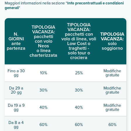
Maggiori informazioni nella sezione "
Info precontrattuali e condizioni
generali
"
TIPOLOGIA
TIPOLOGIA
VACANZA:
VACANZA:
N.
pacchetti con
TIPOLOGIA
pacchetti
GIORNI
volo di linea, voli
VACANZA:
con volo
ante
Low Cost o
solo
Neos
partenza
traghetti -
soggiorno
o linea
solo tour o
charterizzata
crociera
Fino a 30
Modifiche
10%
25%
gg
gratuite
Da 29 a
Modifiche
30%
30%
20 gg
gratuite
Da 19 a 9
Modifiche
40%
40%
gg
gratuite
Da 8 a 4
60%
60%
60%
gg