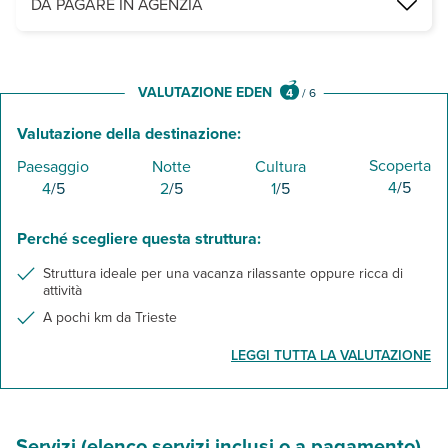
DA PAGARE IN AGENZIA
pulizia finale e pulizia finale con animali
VALUTAZIONE EDEN
4
/
6
Valutazione della destinazione:
Scoperta
Paesaggio
Notte
Cultura
4
/5
4
/5
2
/5
1
/5
Perché scegliere questa struttura:
Struttura ideale per una vacanza rilassante oppure ricca di
attività
A pochi km da Trieste
LEGGI TUTTA LA VALUTAZIONE
Servizi (elenco servizi inclusi o a pagamento)