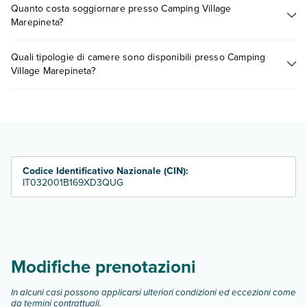
Quanto costa soggiornare presso Camping Village
presso Camping Village Marepineta. Scoprile tutte nella
Marepineta?
sezione dedicata
o contatta il call center chiamando il numero
0721.17231 o
prenotando un appuntamento
.
I prezzi di Camping Village Marepineta possono variare in
Quali tipologie di camere sono disponibili presso Camping
base a vari fattori (per es. date, condizioni dell'hotel, ecc). Per
Village Marepineta?
consultare i prezzi, compila il motore di ricerca e scegli
quando partire.
Camping Village Marepineta dispone di diverse tipologie di
camere:
camera baia comfort
camera blu romantic
camera baia lux
Codice Identificativo Nazionale (CIN):
camera baia relax new
IT032001B169XD3QUG
Scopri tutti i dettagli nel paragrafo dedicato "
Info e
descrizione
".
Modifiche prenotazioni
In alcuni casi possono applicarsi ulteriori condizioni ed eccezioni come
da termini contrattuali.