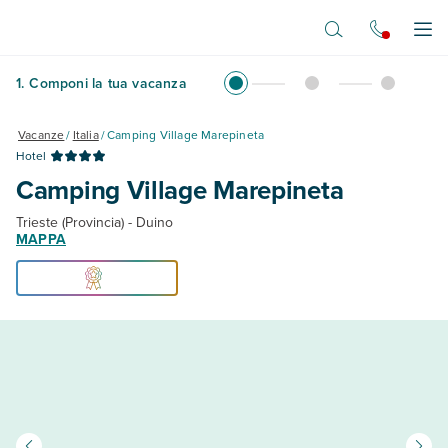
Vai al contenuto principale
Apr
1
.
Componi la tua vacanza
Vacanze
/
Italia
/
Camping Village Marepineta
Hotel
Camping Village Marepineta
Trieste (Provincia) - Duino
MAPPA