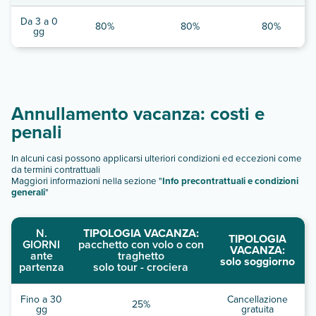
Da 3 a 0
80%
80%
80%
gg
Annullamento vacanza: costi e
penali
In alcuni casi possono applicarsi ulteriori condizioni ed eccezioni come
da termini contrattuali
Maggiori informazioni nella sezione "
Info precontrattuali e condizioni
generali
"
N.
TIPOLOGIA VACANZA:
TIPOLOGIA
GIORNI
pacchetto con volo o con
VACANZA:
ante
traghetto
solo soggiorno
partenza
solo tour - crociera
Fino a 30
Cancellazione
25%
gg
gratuita