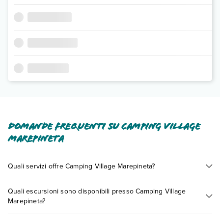
Domande frequenti su Camping Village
Marepineta
Quali servizi offre Camping Village Marepineta?
Camping Village Marepineta offre diversi servizi inclusi o a
Quali escursioni sono disponibili presso Camping Village
pagamento tra cui: wi-fi free.
Marepineta?
Scopri tutti i dettagli nel paragrafo dedicato "
Info e
descrizione
".
Tante sono le escursioni che potrai vivere soggiornando