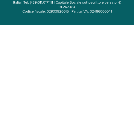
Italia | Tel. (+39)011.0171111 | Capitale Sociale sottoscritto e versato: €
91.262.014
Codice fiscale: 02933920015 | Partita IVA: 02486000041