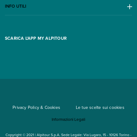
Escursioni
Lavora con noi
INFO UTILI
Offerte
Contatti
FAQ
Promo
Area riservata
Opzione Flexi
Racconti
SCARICA L'APP MY ALPITOUR
Assicurazioni
Condizioni generali di contratto
Partnership
App My Alpitour World
Documenti per l'espatrio
Parti e Riparti
Convenzioni
Trova un'agenzia
Viaggi di gruppo
Metodi di pagamento
Regole per viaggiare
Cataloghi
Privacy Policy & Cookies
Le tue scelte sui cookies
Mappa del sito
Informazioni Legali
Noleggio auto
Copyright © 2021 | Alpitour S.p.A. Sede Legale: Via Lugaro, 15 - 10126 Torino -