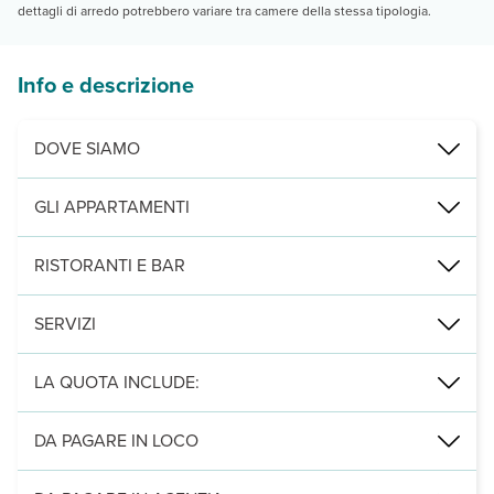
dettagli di arredo potrebbero variare tra camere della stessa tipologia.
Info e descrizione
DOVE SIAMO
a 2 km da Duino e 20 km da Trieste.
GLI APPARTAMENTI
le mobile home sono inserite nello scenografico Parco della Riserva
RISTORANTI E BAR
a pagamento: Bar Rilke affacciato sull’omonimo sentiero per uno s
SERVIZI
navetta per la spiaggia (non gestita direttamente). A pagamento: Wi-
LA QUOTA INCLUDE:
locazione della sistemazione, consumi energetici, parcheggio per
DA PAGARE IN LOCO
Servizi obbligatori:
animali di piccola e media taglia (massimo 2